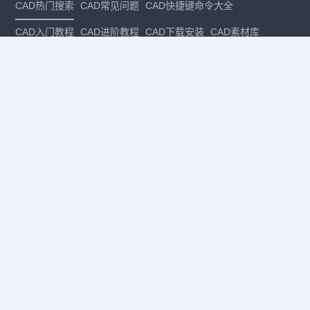
CAD热门搜索
CAD常见问题
CAD快捷键命令大全
CAD入门教程
CAD进阶教程
CAD下载安装
CAD素材库
CAD制图
CAD软件下载
CAD正版
免费CAD
下载CAD
国产
CAD
建筑CAD
CAD设计
CAD教程
CAD安装
CAD是什么
CAD制图软件
CAD制图初学入门
CAD下载安装
CAD图纸下载
CAD注册
CAD官网
CAD绘图
dwg
dwg格式
关注我们
扫码关注公众号
每月领专属优惠
Copyright © 1992-
2026
苏州浩辰软件股份有限公司 版权所有
苏ICP备
12077906号-1
增值电信业务经营许可证：
苏B2-20210241
苏公网安备
32059002004222号