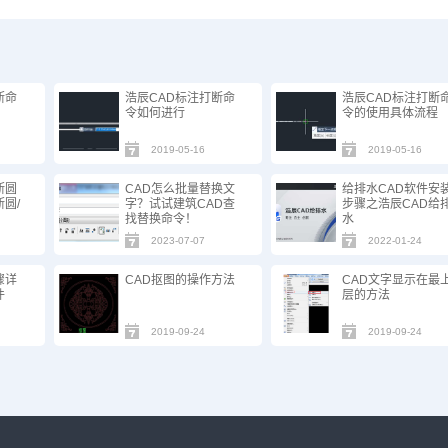
断命
浩辰CAD标注打断命
浩辰CAD标注打断
令如何进行
令的使用具体流程
2019-05-16
2019-05-16
断圆
CAD怎么批量替换文
给排水CAD软件安
圆/
字？试试建筑CAD查
步骤之浩辰CAD给
找替换命令！
水
2023-07-07
2022-01-24
骤详
CAD抠图的操作方法
CAD文字显示在最
件
层的方法
2019-09-24
2019-09-24