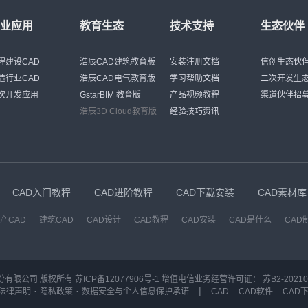
行业应用
教育生态
技术支持
生态伙伴
程建设CAD
浩辰CAD建筑教育版
安装注册文档
信创生态伙
造行业CAD
浩辰CAD电气教育版
学习帮助文档
二次开发生
次开发应用
GstarBIM 教育版
产品视频教程
渠道伙伴招
浩辰3D Cloud教育版
经验技巧资讯
CAD入门教程
CAD进阶教程
CAD下载安装
CAD素材库
产CAD
建筑CAD
CAD设计
CAD教程
CAD安装
CAD是什么
CAD
份有限公司 版权所有
苏ICP备12077906号-1
增值电信业务经营许可证：
苏B2-20210
·
·
|
法律声明
隐私政策
数据安全与个人信息保护承诺
CAD
CAD软件
CAD