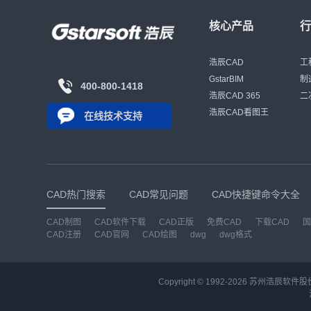
核心产品
浩辰CAD
工
GstarBIM
制
400-800-1418
浩辰CAD 365
二
浩辰CAD看图王
在线技术支持
CAD热门搜索
CAD常见问题
CAD快捷键命令大全
CAD制图
CAD软件下载
CAD正版
免费CAD
下载CAD
国
CAD注册
CAD官网
CAD绘图
dwg
dwg格式
Copyright © 1992-
2026
苏州浩辰软件股