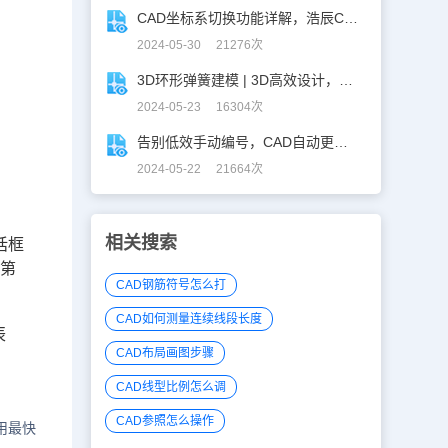
CAD坐标系切换功能详解，浩辰CAD看图王让设计更自由！
2024-05-30 21276次
3D环形弹簧建模 | 3D高效设计，不再头疼！
2024-05-23 16304次
告别低效手动编号，CAD自动更新图名图号轻松搞定！
2024-05-22 21664次
相关搜索
话框
到第
CAD钢筋符号怎么打
CAD如何测量连续线段长度
辰
CAD布局画图步骤
CAD线型比例怎么调
CAD参照怎么操作
用最快