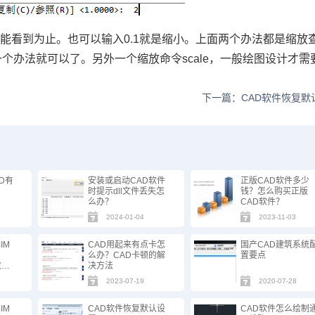
你能看到为止。也可以输入
0.1
就是缩小。上面两个办法都是缩放
一个办法就可以了。另外一个缩放命令
scale
，一般绘图设计才需
下一篇：CAD软件恢复默
D有
安装或启动CAD软件
正版CAD软件多少
时提示dll文件丢失怎
钱？怎么购买正版
么办？
CAD软件？
2024-01-04
2023-11-03
IM
CAD用起来有点卡怎
国产CAD建筑系统
么办？CAD卡顿的解
置要点
数据
决方法
！
2023-07-19
2020-07-28
IM
CAD软件恢复默认设
CAD软件怎么绘制