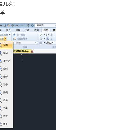
复几次；
菜单