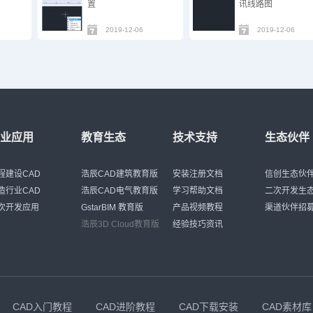
置
讯线路图
2019-12-06
2019-12-06
行业应用
教育生态
技术支持
生态伙伴
程建设CAD
浩辰CAD建筑教育版
安装注册文档
信创生态伙
造行业CAD
浩辰CAD电气教育版
学习帮助文档
二次开发生
次开发应用
GstarBIM 教育版
产品视频教程
渠道伙伴招
浩辰3D Cloud教育版
经验技巧资讯
CAD入门教程
CAD进阶教程
CAD下载安装
CAD素材库