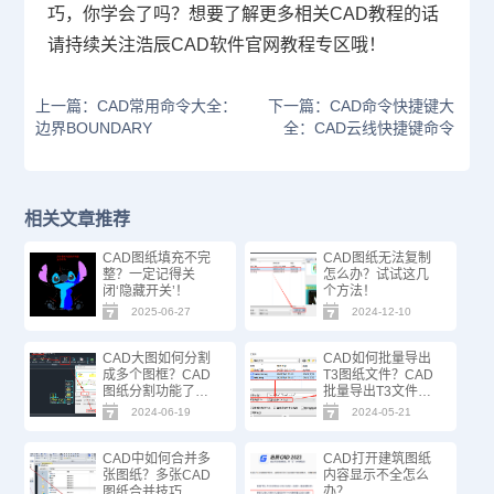
巧，你学会了吗？想要了解更多相关CAD教程的话
请持续关注浩辰CAD软件官网教程专区哦！
上一篇：CAD常用命令大全：
下一篇：CAD命令快捷键大
边界BOUNDARY
全：CAD云线快捷键命令
相关文章推荐
CAD图纸填充不完
CAD图纸无法复制
整？一定记得关
怎么办？试试这几
闭‘隐藏开关’！
个方法！
2025-06-27
2024-12-10
CAD大图如何分割
CAD如何批量导出
成多个图框？CAD
T3图纸文件？CAD
图纸分割功能了解
批量导出T3文件方
一下！
法步骤
2024-06-19
2024-05-21
CAD中如何合并多
CAD打开建筑图纸
张图纸？多张CAD
内容显示不全怎么
图纸合并技巧
办？