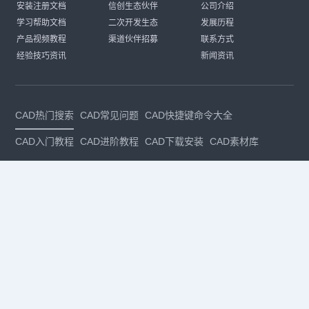
安装注册文档
信创生态伙伴
公司介绍
学习帮助文档
二次开发生态
发展历程
产品视频教程
渠道伙伴招募
联系方式
经验技巧资讯
新闻资讯
CAD热门搜索
CAD常见问题
CAD快捷键命令大全
CAD入门教程
CAD进阶教程
CAD下载安装
CAD素材库
CAD制图
CAD软件下载
CAD正版
免费CAD
下载CAD
国产
CAD
建筑CAD
CAD设计
CAD教程
CAD安装
CAD是什么
CAD制图软件
CAD制图初学入门
CAD下载安装
CAD图纸下载
CAD注册
CAD官网
CAD绘图
dwg
dwg格式
关注我们
扫码关注公众号
每月领专属优惠