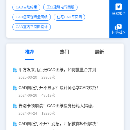
y
CAD自动约束
工业建筑电气图纸
获取报价
CAD怎画锯齿盘图纸
住宅CAD平面图
CAD室内平面图设计
问答社区
推荐
热门
最新
甲方发来几百张CAD图纸，如何批量合并到一张设计图中？
2025-03-20 29953次
CAD图纸打开不显示？设计师必学CAD妙招！
2024-06-26 48519次
告别卡顿崩溃！CAD图纸瘦身秘籍大揭秘，立马减少60%占用
2024-04-24 19290次
CAD图纸打不开？别急，四招教你轻松解决！