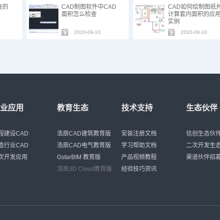
查的
CAD制图软件中CAD
CAD如何绘制图纸
面积怎么检查
计算套内面积的应
实例
2020-09-10
2020-09-10
行业应用
教育生态
技术支持
生态伙伴
程建设CAD
浩辰CAD建筑教育版
安装注册文档
信创生态伙
造行业CAD
浩辰CAD电气教育版
学习帮助文档
二次开发生
次开发应用
GstarBIM 教育版
产品视频教程
渠道伙伴招
浩辰3D Cloud教育版
经验技巧资讯