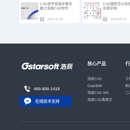
CAD软件安装步骤详
CAD面积怎么检
解之浩辰CAD软件
应用实例
2021-11-30
2020-09-10
核心产品
浩辰CAD
工
GstarBIM
制
400-800-1418
浩辰CAD 365
二
浩辰CAD看图王
在线技术支持