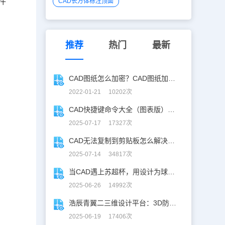
件
CAD长方体标注顶面
菜
推荐
热门
最新
CAD图纸怎么加密？CAD图纸加密真的安全？
2022-01-21 10202次
CAD快捷键命令大全（图表版），从此告别低效绘图！
2025-07-17 17327次
CAD无法复制到剪贴板怎么解决？CAD复制失灵自救指南
2025-07-14 34817次
当CAD遇上苏超杯，用设计为球赛打call！
2025-06-26 14992次
浩辰青翼二三维设计平台：3D防滑设计更高效
2025-06-19 17406次