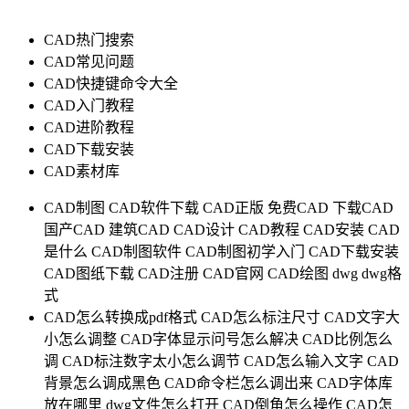
CAD热门搜索
CAD常见问题
CAD快捷键命令大全
CAD入门教程
CAD进阶教程
CAD下载安装
CAD素材库
CAD制图
CAD软件下载
CAD正版
免费CAD
下载CAD
国产CAD
建筑CAD
CAD设计
CAD教程
CAD安装
CAD
是什么
CAD制图软件
CAD制图初学入门
CAD下载安装
CAD图纸下载
CAD注册
CAD官网
CAD绘图
dwg
dwg格
式
CAD怎么转换成pdf格式
CAD怎么标注尺寸
CAD文字大
小怎么调整
CAD字体显示问号怎么解决
CAD比例怎么
调
CAD标注数字太小怎么调节
CAD怎么输入文字
CAD
背景怎么调成黑色
CAD命令栏怎么调出来
CAD字体库
放在哪里
dwg文件怎么打开
CAD倒角怎么操作
CAD怎