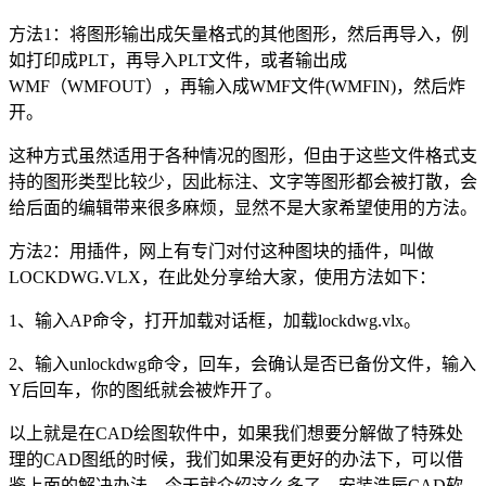
方法
1
：将图形输出成矢量格式的其他图形，然后再导入，例
如打印成
PLT
，再导入
PLT
文件，或者输出成
WMF
（
WMFOUT
），再输入成
WMF
文件
(WMFIN)
，然后炸
开。
这种方式虽然适用于各种情况的图形，但由于这些文件格式支
持的图形类型比较少，因此标注、文字等图形都会被打散，会
给后面的编辑带来很多麻烦，显然不是大家希望使用的方法。
方法
2
：用插件，网上有专门对付这种图块的插件，叫做
LOCK
DWG
.VLX
，在此处分享给大家，使用方法如下：
1、输入
AP
命令，打开加载对话框，加载
lockdwg.vlx
。
2、输入
unlockdwg
命令，回车，会确认是否已备份文件，输入
Y
后回车，你的图纸就会被炸开了。
以上就是在
CAD
绘图软件中，如果我们想要分解做了特殊处
理的CAD图纸的时候，我们如果没有更好的办法下，可以借
鉴上面的解决办法。今天就介绍这么多了。安装浩辰
CAD
软