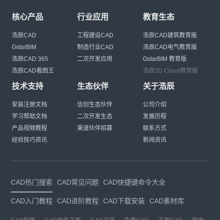
核心产品
行业应用
教育生态
浩辰CAD
工程建设CAD
浩辰CAD建筑教育版
GstarBIM
制造行业CAD
浩辰CAD电气教育版
浩辰CAD 365
二次开发应用
GstarBIM 教育版
浩辰CAD看图王
浩辰3D Cloud教育版
技术支持
生态伙伴
关于浩辰
安装注册文档
信创生态伙伴
公司介绍
学习帮助文档
二次开发生态
发展历程
产品视频教程
渠道伙伴招募
联系方式
经验技巧资讯
新闻资讯
CAD热门搜索
CAD常见问题
CAD快捷键命令大全
CAD入门教程
CAD进阶教程
CAD下载安装
CAD素材库