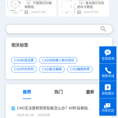
（2）平面图形的编
（1）基本操作及绘
辑教程
图命令教程
2019-07-09
2019-07-09
相关标签
在线咨询
CAD标高设置
CAD动态输入绝对坐标
CAD环形阵列
CAD基点编辑
CAD编辑参照
销售热线
y
推荐
热门
最新
获取报价
CAD无法复制到剪贴板怎么办？60秒自救指南！
问答社区
2025-04-28 29329次