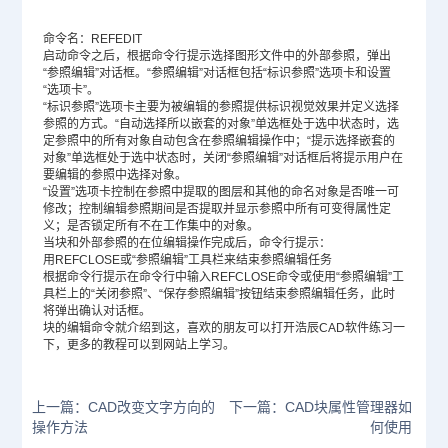
命令名：REFEDIT
启动命令之后，根据命令行提示选择图形文件中的外部参照，弹出
“参照编辑”对话框。“参照编辑”对话框包括“标识参照”选项卡和设置
“选项卡”。
“标识参照”选项卡主要为被编辑的参照提供标识视觉效果并定义选择
参照的方式。“自动选择所以嵌套的对象”单选框处于选中状态时，选
定参照中的所有对象自动包含在参照编辑操作中；“提示选择嵌套的
对象”单选框处于选中状态时，关闭“参照编辑”对话框后将提示用户在
要编辑的参照中选择对象。
“设置”选项卡控制在参照中提取的图层和其他的命名对象是否唯一可
修改；控制编辑参照期间是否提取并显示参照中所有可变得属性定
义；是否锁定所有不在工作集中的对象。
当块和外部参照的在位编辑操作完成后，命令行提示：
用REFCLOSE或“参照编辑”工具栏来结束参照编辑任务
根据命令行提示在命令行中输入REFCLOSE命令或使用“参照编辑”工
具栏上的“关闭参照”、“保存参照编辑”按钮结束参照编辑任务，此时
将弹出确认对话框。
块的编辑命令就介绍到这，喜欢的朋友可以打开浩辰
CAD软件
练习一
下，更多的教程可以到网站上学习。
上一篇：CAD改变文字方向的
下一篇：CAD块属性管理器如
操作方法
何使用