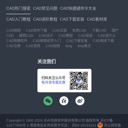
CAD热门搜索
CAD常见问题
CAD快捷键命令大全
CAD入门教程
CAD进阶教程
CAD下载安装
CAD素材库
CAD制图
CAD软件下载
CAD正版
免费CAD
下载CAD
国产
CAD
建筑CAD
CAD设计
CAD教程
CAD安装
CAD是什么
CAD制图软件
CAD制图初学入门
CAD下载安装
CAD图纸下载
CAD注册
CAD官网
CAD绘图
dwg
dwg格式
关注我们
扫码关注公众号
每月领专属优惠
Copyright © 1992-
2026
苏州浩辰软件股份有限公司 版权所有
苏ICP备
12077906号-1
增值电信业务经营许可证：
苏B2-20210241
苏公网安备