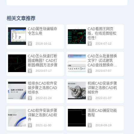
相关文章推荐
CAD属性块编辑命
CAD看图王网页
令怎么用
版，在线览图轻松
任性！
2018-10-11
2024-07-12
CAD怎么快速打断
CAD怎么批量替换
圆或椭圆？CAD打
文字？试试建筑
断圆/椭圆方法步骤
CAD查找替换命
令！
2023-07-17
2023-07-07
给排水CAD软件安
机械CAD安装步骤
装步骤之浩辰CAD
详解之浩辰CAD机
给排水
械软件
2022-01-24
2022-01-07
CAD软件安装步骤
浩辰CAD捕捉功能
详解之浩辰CAD软
教程
件
2021-11-30
2019-09-19