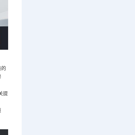
装的
修
关提
页