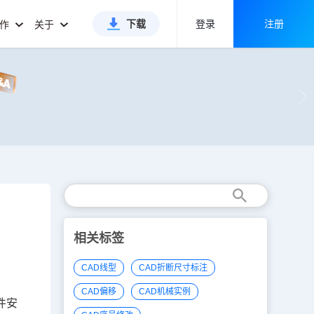
下载
登录
注册
合作
关于
相关标签
CAD线型
CAD折断尺寸标注
CAD偏移
CAD机械实例
件安