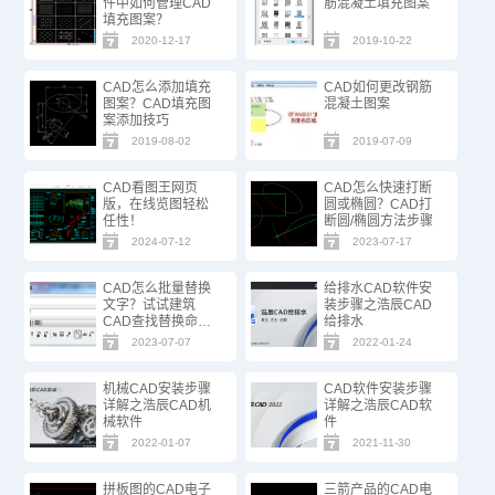
件中如何管理CAD
筋混凝土填充图案
填充图案？
2020-12-17
2019-10-22
CAD怎么添加填充
CAD如何更改钢筋
图案？CAD填充图
混凝土图案
案添加技巧
2019-08-02
2019-07-09
CAD看图王网页
CAD怎么快速打断
版，在线览图轻松
圆或椭圆？CAD打
任性！
断圆/椭圆方法步骤
2024-07-12
2023-07-17
CAD怎么批量替换
给排水CAD软件安
文字？试试建筑
装步骤之浩辰CAD
CAD查找替换命
给排水
令！
2023-07-07
2022-01-24
机械CAD安装步骤
CAD软件安装步骤
详解之浩辰CAD机
详解之浩辰CAD软
械软件
件
2022-01-07
2021-11-30
拼板图的CAD电子
三箭产品的CAD电