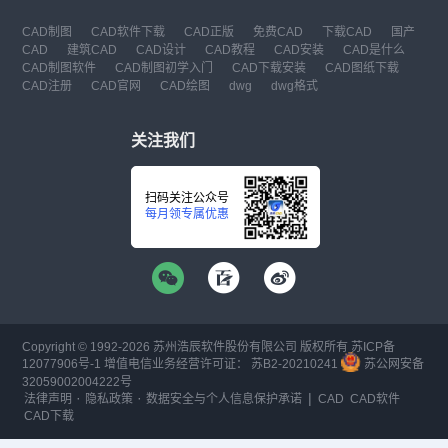
CAD制图
CAD软件下载
CAD正版
免费CAD
下载CAD
国产
CAD
建筑CAD
CAD设计
CAD教程
CAD安装
CAD是什么
CAD制图软件
CAD制图初学入门
CAD下载安装
CAD图纸下载
CAD注册
CAD官网
CAD绘图
dwg
dwg格式
关注我们
扫码关注公众号
每月领专属优惠
Copyright © 1992-
2026
苏州浩辰软件股份有限公司 版权所有
苏ICP备
12077906号-1
增值电信业务经营许可证：
苏B2-20210241
苏公网安备
32059002004222号
·
·
|
法律声明
隐私政策
数据安全与个人信息保护承诺
CAD
CAD软件
CAD下载