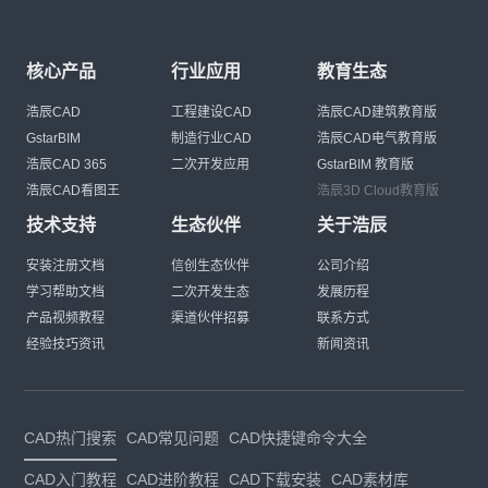
核心产品
行业应用
教育生态
浩辰CAD
工程建设CAD
浩辰CAD建筑教育版
GstarBIM
制造行业CAD
浩辰CAD电气教育版
浩辰CAD 365
二次开发应用
GstarBIM 教育版
浩辰CAD看图王
浩辰3D Cloud教育版
技术支持
生态伙伴
关于浩辰
安装注册文档
信创生态伙伴
公司介绍
学习帮助文档
二次开发生态
发展历程
产品视频教程
渠道伙伴招募
联系方式
经验技巧资讯
新闻资讯
CAD热门搜索
CAD常见问题
CAD快捷键命令大全
CAD入门教程
CAD进阶教程
CAD下载安装
CAD素材库