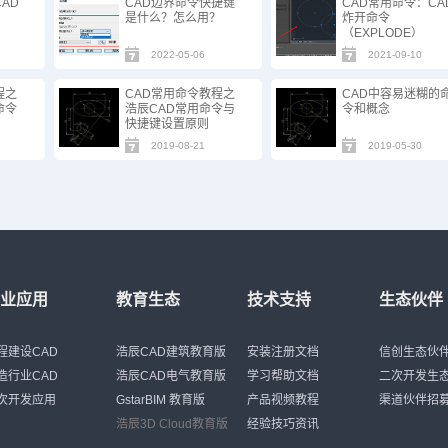
AD
CAD边界命令快捷键
CAD常用命令：CA
？
是什么？怎么用？
炸开命令
（EXPLODE）
2022-05-06
2021-09-10
程之
CAD常用命令教程之
CAD中容易迷糊的
命令
浩辰CAD常用命令与
令和概念
快捷键设置原则
2019-08-21
2019-05-30
行业应用
教育生态
技术支持
生态伙伴
程建设CAD
浩辰CAD建筑教育版
安装注册文档
信创生态伙
造行业CAD
浩辰CAD电气教育版
学习帮助文档
二次开发生
次开发应用
GstarBIM 教育版
产品视频教程
渠道伙伴招
浩辰3D Cloud教育版
经验技巧资讯