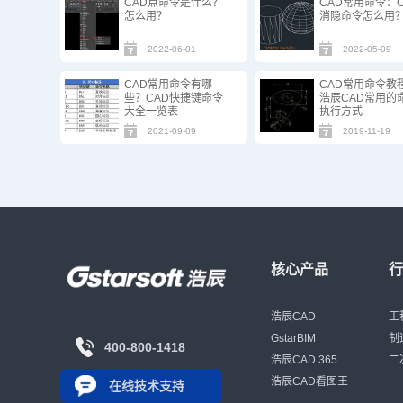
CAD点命令是什么？
CAD常用命令：C
怎么用？
消隐命令怎么用
2022-06-01
2022-05-09
CAD常用命令有哪
CAD常用命令教
些？CAD快捷键命令
浩辰CAD常用的
大全一览表
执行方式
2021-09-09
2019-11-19
核心产品
浩辰CAD
工
GstarBIM
制
400-800-1418
浩辰CAD 365
二
浩辰CAD看图王
在线技术支持