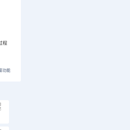
过程
接功能
图
记