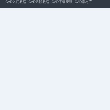
CAD入门教程
CAD进阶教程
CAD下载安装
CAD素材库
CAD制图
CAD软件下载
CAD正版
免费CAD
下载CAD
国产
CAD
建筑CAD
CAD设计
CAD教程
CAD安装
CAD是什么
CAD制图软件
CAD制图初学入门
CAD下载安装
CAD图纸下载
CAD注册
CAD官网
CAD绘图
dwg
dwg格式
关注我们
扫码关注公众号
每月领专属优惠
Copyright © 1992-
2026
苏州浩辰软件股份有限公司 版权所有
苏ICP备
12077906号-1
增值电信业务经营许可证：
苏B2-20210241
苏公网安备
32059002004222号
·
·
|
法律声明
隐私政策
数据安全与个人信息保护承诺
CAD
CAD软件
CAD下载