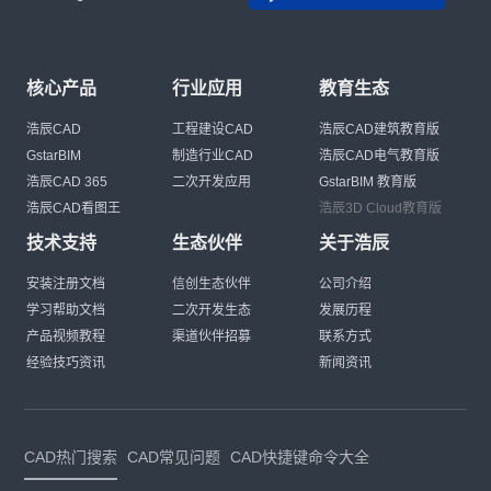
核心产品
行业应用
教育生态
浩辰CAD
工程建设CAD
浩辰CAD建筑教育版
GstarBIM
制造行业CAD
浩辰CAD电气教育版
浩辰CAD 365
二次开发应用
GstarBIM 教育版
浩辰CAD看图王
浩辰3D Cloud教育版
技术支持
生态伙伴
关于浩辰
安装注册文档
信创生态伙伴
公司介绍
学习帮助文档
二次开发生态
发展历程
产品视频教程
渠道伙伴招募
联系方式
经验技巧资讯
新闻资讯
CAD热门搜索
CAD常见问题
CAD快捷键命令大全