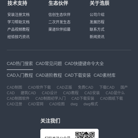
技术支持
生态伙伴
关于浩辰
安装注册文档
信创生态伙伴
公司介绍
学习帮助文档
二次开发生态
发展历程
产品视频教程
渠道伙伴招募
联系方式
经验技巧资讯
新闻资讯
CAD热门搜索
CAD常见问题
CAD快捷键命令大全
CAD入门教程
CAD进阶教程
CAD下载安装
CAD素材库
CAD制图
CAD软件下载
CAD正版
免费CAD
下载CAD
国产
CAD
建筑CAD
CAD设计
CAD教程
CAD安装
CAD是什么
CAD制图软件
CAD制图初学入门
CAD下载安装
CAD图纸下载
CAD注册
CAD官网
CAD绘图
dwg
dwg格式
关注我们