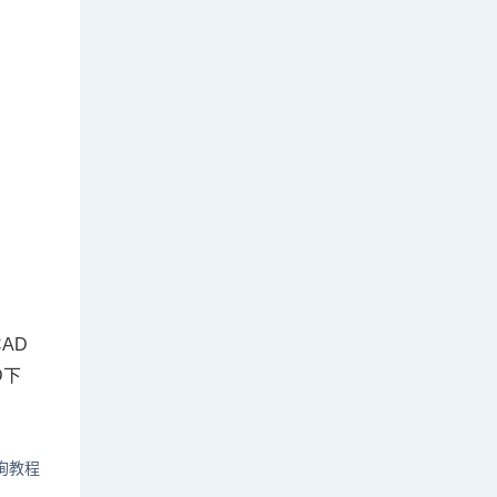
AD
D下
询教程