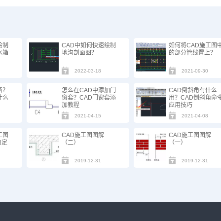
绘制
CAD中如何快速绘制
如何将CAD施工图
水箱
地沟剖面图？
的部分管线置上？
2022-03-18
2021-09-30
画？
怎么在CAD中添加门
CAD倒斜角有什么
什么
窗套？CAD门窗套添
用？CAD倒斜角命
加教程
应用技巧
2021-04-15
2021-04-08
工图
CAD施工图图解
CAD施工图图解
自定
（二）
（一）
2019-12-31
2019-12-31