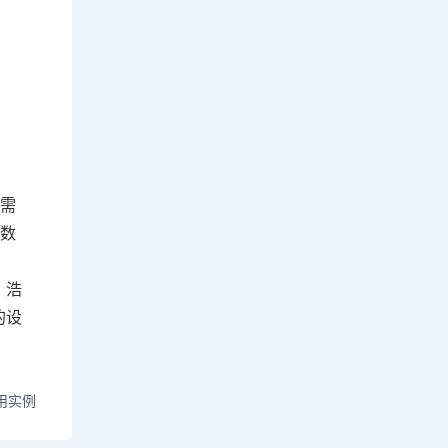
择需
参数
？浩
的设
用实例