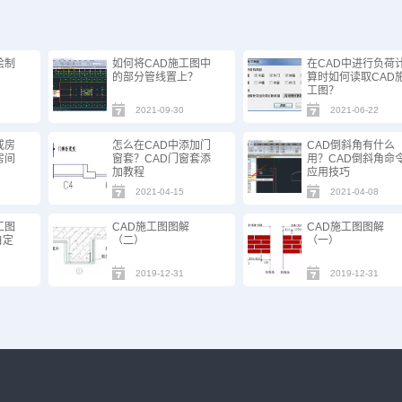
绘制
如何将CAD施工图中
在CAD中进行负荷
的部分管线置上？
算时如何读取CAD
工图？
2021-09-30
2021-06-22
成房
怎么在CAD中添加门
CAD倒斜角有什么
房间
窗套？CAD门窗套添
用？CAD倒斜角命
加教程
应用技巧
2021-04-15
2021-04-08
工图
CAD施工图图解
CAD施工图图解
自定
（二）
（一）
2019-12-31
2019-12-31