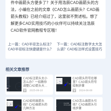
件
中画箭头方便多了？关于用浩辰CAD画箭头的方
法，小编在之前的文章《
CAD怎么画箭头
？CAD画
箭头教程》已经介绍过了，这里就不赘述啦。想了
解更多CAD实用技巧的小伙伴可以持续关注浩辰
CAD软件官网教程专区哦！
上一篇：CAD半径怎么标注？
下一篇：CAD标注数字太大怎
CAD半径标注快捷键是什么？
么调？CAD标注样式设置技巧
相关文章推荐
CAD标注箭头太小
CAD箭头符号在哪
怎么办？一招教你
里？CAD箭头符号
调整CAD箭头大
绘制步骤
小！
2025-09-10
2024-06-06
CAD如何画箭头
CAD怎么画箭头引
线？CAD画箭头的
线？CAD画箭头引
几种方法
线步骤