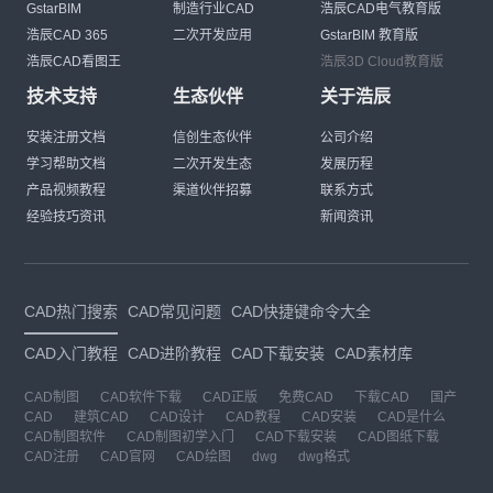
GstarBIM
制造行业CAD
浩辰CAD电气教育版
浩辰CAD 365
二次开发应用
GstarBIM 教育版
浩辰CAD看图王
浩辰3D Cloud教育版
技术支持
生态伙伴
关于浩辰
安装注册文档
信创生态伙伴
公司介绍
学习帮助文档
二次开发生态
发展历程
产品视频教程
渠道伙伴招募
联系方式
经验技巧资讯
新闻资讯
CAD热门搜索
CAD常见问题
CAD快捷键命令大全
CAD入门教程
CAD进阶教程
CAD下载安装
CAD素材库
CAD制图
CAD软件下载
CAD正版
免费CAD
下载CAD
国产
CAD
建筑CAD
CAD设计
CAD教程
CAD安装
CAD是什么
CAD制图软件
CAD制图初学入门
CAD下载安装
CAD图纸下载
CAD注册
CAD官网
CAD绘图
dwg
dwg格式