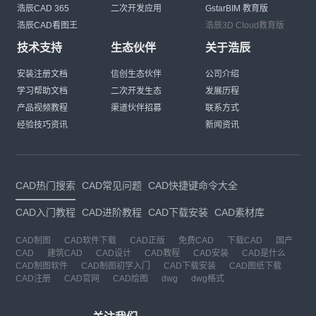
浩辰CAD 365
二次开发应用
GstarBIM 教育版
浩辰CAD看图王
浩辰3D Cloud教育版
技术支持
生态伙伴
关于浩辰
安装注册文档
信创生态伙伴
公司介绍
学习帮助文档
二次开发生态
发展历程
产品视频教程
渠道伙伴招募
联系方式
经验技巧资讯
新闻资讯
CAD热门搜索
CAD常见问题
CAD快捷键命令大全
CAD入门教程
CAD进阶教程
CAD下载安装
CAD素材库
CAD制图
CAD软件下载
CAD正版
免费CAD
下载CAD
国产
CAD
建筑CAD
CAD设计
CAD教程
CAD安装
CAD是什么
CAD制图软件
CAD制图初学入门
CAD下载安装
CAD图纸下载
CAD注册
CAD官网
CAD绘图
dwg
dwg格式