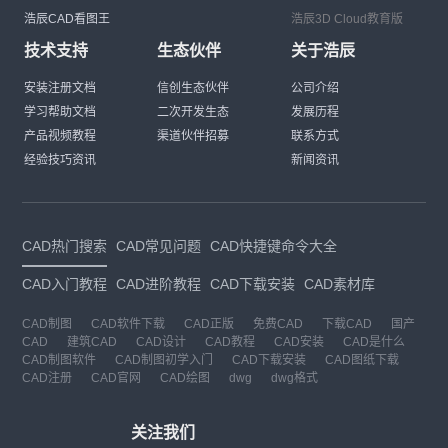
浩辰CAD看图王
浩辰3D Cloud教育版
技术支持
生态伙伴
关于浩辰
安装注册文档
信创生态伙伴
公司介绍
学习帮助文档
二次开发生态
发展历程
产品视频教程
渠道伙伴招募
联系方式
经验技巧资讯
新闻资讯
CAD热门搜索
CAD常见问题
CAD快捷键命令大全
CAD入门教程
CAD进阶教程
CAD下载安装
CAD素材库
CAD制图
CAD软件下载
CAD正版
免费CAD
下载CAD
国产
CAD
建筑CAD
CAD设计
CAD教程
CAD安装
CAD是什么
CAD制图软件
CAD制图初学入门
CAD下载安装
CAD图纸下载
CAD注册
CAD官网
CAD绘图
dwg
dwg格式
关注我们