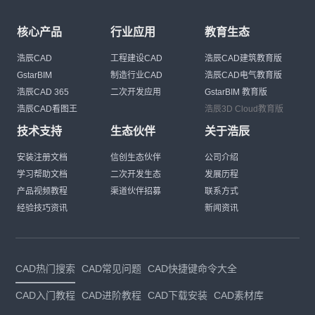
核心产品
行业应用
教育生态
浩辰CAD
工程建设CAD
浩辰CAD建筑教育版
GstarBIM
制造行业CAD
浩辰CAD电气教育版
浩辰CAD 365
二次开发应用
GstarBIM 教育版
浩辰CAD看图王
浩辰3D Cloud教育版
技术支持
生态伙伴
关于浩辰
安装注册文档
信创生态伙伴
公司介绍
学习帮助文档
二次开发生态
发展历程
产品视频教程
渠道伙伴招募
联系方式
经验技巧资讯
新闻资讯
CAD热门搜索
CAD常见问题
CAD快捷键命令大全
CAD入门教程
CAD进阶教程
CAD下载安装
CAD素材库