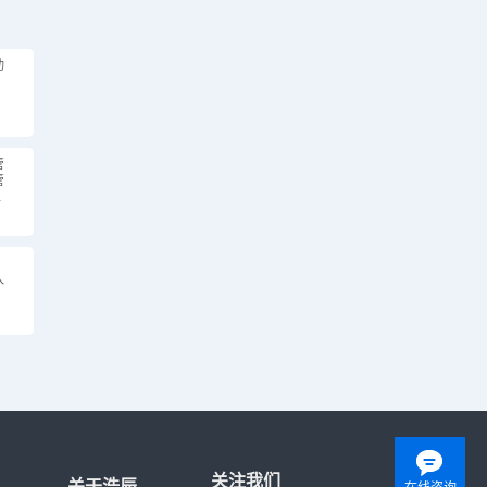
动
管
管
步
入
关注我们
关于浩辰