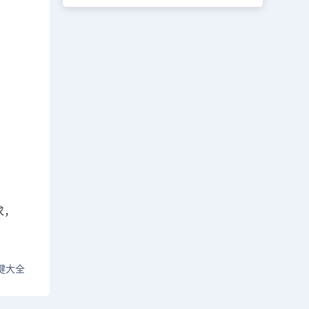
求，
键大全