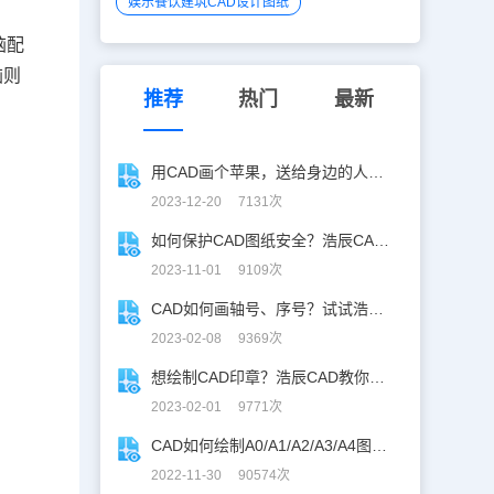
娱乐餐饮建筑CAD设计图纸
脑配
脑则
推荐
热门
最新
用CAD画个苹果，送给身边的人吧！
2023-12-20 7131次
如何保护CAD图纸安全？浩辰CAD 2024教你拒做背锅侠
2023-11-01 9109次
CAD如何画轴号、序号？试试浩辰CAD亿点点实用技巧！
2023-02-08 9369次
想绘制CAD印章？浩辰CAD教你三分钟轻松搞定！
2023-02-01 9771次
CAD如何绘制A0/A1/A2/A3/A4图框？浩辰CAD教你定制化！
2022-11-30 90574次