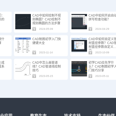
门：
CAD中如何绘制不规
CAD中如何开启自
距的
则椭圆？CAD绘制不
拼写检查功能？
规则椭圆的方法步骤
2024-05-09
2024-04-29
做什
CAD制图初学入门快
CAD中如何自定义
骤
捷键大全
材直径参数？CAD
材直径参数自定义
骤
2023-11-14
2023-10-09
生成
CAD中怎么画管道
初学CAD应先学什
成系
线？CAD管道线绘制
么？CAD制图初学
技巧
门技巧分享
2023-05-15
2023-05-11
行业应用
教育生态
技术支持
生态伙伴