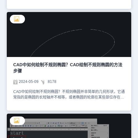
应用，因此，学会这一技巧对于CAD制图初学入门者来说至关重要。
今天，小编将以浩辰CAD软件为例，给大家分享CAD中绘制等距平
行线的方法步骤，一起来看看吧！CAD制图初学入门：绘制等距平行
线方法1：CAD偏移命令在浩辰CAD软件中打开图形文件后，直接调
用CAD偏移命令快捷键【O】，根据命令提示输入需要偏移的距离，
例如输入【15】，然后根据提示指定直线作为偏移的对象，将鼠标拉
向需要偏移的一侧单击即可。方法2：CAD复制命令在浩辰CAD软件
中打开图形文件，选中直线后，直接调用CAD复制命令快捷键
【CO】，根据命令提示在图纸中指定任意一点作为基点，再拖动鼠
标到线的任意一侧，输入距离回车确认即可。方法3：CAD复制命令
在浩辰CAD软件中打开图形文件，选中直线后，直接调用CAD复制
命令快捷键【AR】，调出【阵列】对话框。在其中设置行和列，再
CAD中如何绘制不规则椭圆？CAD绘制不规则椭圆的方法
设置偏移的行距离和列距离，设置完成后点击【确定】。通过以上步
步骤
骤，我们就可以在浩辰CAD软件中轻松绘制出等距的平行线了。这一
技巧不仅简单易学，而且实用性强，对于CAD制图初学入门者来说是
2024-05-09
8178
非常有价值的。希望大家在学习的过程中能够多加练习，熟练掌握这
一技巧，为日后的CAD制图工作打下坚实的基础。
CAD中如何绘制不规则椭圆？不规则椭圆并非简单的几何形状，它通
常指的是椭圆的长短轴并不相等，或者椭圆的轮廓在某些部位存在微
小的变形，以符合特定的设计要求。本节CAD制图教程，小编将以浩
辰CAD软件为例，给大家分享CAD绘制不规则椭圆的方法步骤，一
起来看看吧！CAD绘制不规则椭圆的方法步骤：1，首先在浩辰CAD
软件中打开/新建图形文件，然后点击菜单栏中的【绘图】—【样条
曲线】。2、根据命令提示在图纸中选择第一个点，然后根据需求选
择下一个点。3、在图纸中选定两个需要的点后，在命令提示中输
入：C，点击回车键，这样一个不规则的椭圆就绘制完成了。在浩辰