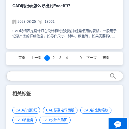
即可。在本节机械CAD制图教程中，小编给大家分享了浩辰CAD机
CAD明细表怎么导出到Excel中？
械软件中自定义技术要求内容的方法步骤，你学会了吗？如果你对此
感兴趣，一定要关注浩辰CAD官网教程专区。小编会在后续的文章中
继续为大家分享更多精彩内容，让我们一起期待吧！
2023-08-25
18061
CAD明细表是设计师在设计和制造过程中经常使用的表格，一般用于
记录产品的详细信息，如零件尺寸、材料、颜色等。如果需要将CAD
明细表导出到Excel中的话，该如何操作呢？本节机械CAD制图教程
小编就来给大家分享一下CAD明细表导出到Excel中的方法步骤，一
来了解一下吧！CAD明细表导出到Excel操作步骤： 1.启动浩辰CAD
机械软件，并打开需要导出CAD明细表的图纸文件。2.在CAD图纸中
首页
上一页
1
2
3
4
...
9
下一页
末页
双击需要导出的CAD明细表后会弹出【明细表编辑对话框】，在对话
框底部点击【导出】按钮。如下图所示： 3.此时会弹出【另存为】对
话框，选择导出文件的保存位置、文件名称后，点击【保存】按钮。
如下图所示： 4.系统会自动打开导出的表格文件。如下图所示： 在
导出的Excel文件中，可以更方便地对CAD明细表进行编辑、整理和
数据分析等操作。以上就是浩辰CAD机械软件中将CAD明细表导出
到Excel的具体操作步骤了，希望对大家有所帮助。对此感兴趣的设
相关标签
计师小伙伴们可以关注浩辰CAD官网教程专区，小编会在后续CAD
教程文章中给大家分享更多精彩内容哦！
CAD机械图纸
CAD标准电气图纸
CAD按比例缩放
CAD增量角
CAD设计布局图