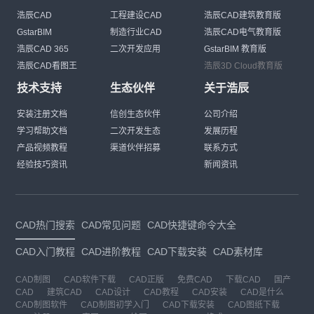
浩辰CAD
工程建设CAD
浩辰CAD建筑教育版
GstarBIM
制造行业CAD
浩辰CAD电气教育版
浩辰CAD 365
二次开发应用
GstarBIM 教育版
浩辰CAD看图王
浩辰3D Cloud教育版
技术支持
生态伙伴
关于浩辰
安装注册文档
信创生态伙伴
公司介绍
学习帮助文档
二次开发生态
发展历程
产品视频教程
渠道伙伴招募
联系方式
经验技巧资讯
新闻资讯
CAD热门搜索
CAD常见问题
CAD快捷键命令大全
CAD入门教程
CAD进阶教程
CAD下载安装
CAD素材库
CAD制图
CAD软件下载
CAD正版
免费CAD
下载CAD
国产
CAD
建筑CAD
CAD设计
CAD教程
CAD安装
CAD是什么
CAD制图软件
CAD制图初学入门
CAD下载安装
CAD图纸下载