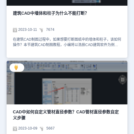
组成部分，它负责存储正在处理的任务和临时数据。对于CAD制图来
说，我们需要足够的内存来支持大规模的绘图和复杂的计算。因此，
建议选择至少8GB内存的电脑，如果需要处理更大规模的绘图，可以
建筑CAD中墙体和柱子为什么不能打断？
选择16GB或更高内存的电脑。再次，显卡是电脑的重要配件之一，
它负责处理图形的渲染和显示。对于CAD制图来说，我们还需要一个
性能良好的显卡来提高绘图的显示效果和速度。建议选择一款显存至
2023-10-11
7674
少2GB的独立显卡，或更高级别的显卡。最后，存储空间（硬盘）是
电脑存储数据的地方。在CAD制图过程中需要足够的存储空间来存储
在建筑CAD制图过程中，如果想要打断图纸中的墙体和柱子，该如何
大量的绘图文件和素材。因此，建议选择至少500GB的硬盘容量，如
操作？本节建筑CAD制图教程，小编将以浩辰CAD建筑软件为例，
果需要存储更多的文件和素材，可以选择更大的硬盘容量。 综上所
给大家分享打断墙体和柱子的详细操作步骤，一起来看看吧！建筑
述，CAD制图对电脑的要求并不算高。希望以上内容能够帮助大家更
CAD中打断墙体和柱子的方法步骤： 1、在浩辰CAD建筑软件中简单
好地了解CAD制图对电脑的要求，让我们一起开启绘图之旅吧！
绘制一些墙体和柱子后，选择墙体时会发现该墙体并未被柱子打断。
如下图所示： 2、如果想要打断墙体和柱子，可以点击【浩辰建筑】
工具箱中的【建筑设计】—【墙体】—【墙体分段】。如下图所示：
3、执行命令后，在弹出的【墙体分段】对话框中，选择【柱子打断
墙体】，根据命令提示在图纸中选择需要断开处的柱子即可。 4、完
成后，再次选择墙体即可看到该墙体被柱子进行了打断，图纸中其他
的墙体均不受影响，若想墙体被打断，则需重新使用此命令即可。
上述建筑CAD制图教程小编给大家分享了浩辰CAD建筑软件中打断
墙体和柱子的详细操作步骤，希望对大家有所帮助。对此感兴趣的设
计师朋友们可以关注浩辰CAD官网教程专区，小编会在后续教程文章
CAD中如何自定义管材直径参数？CAD管材直径参数自定
中给大家分享更多CAD实用技巧哦！
义步骤
2023-10-09
5667