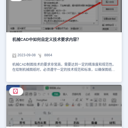
生成明细表时，明细表和图形重合在一起。2、如果想要将CAD明细
表进行换行操作的话，可以点击菜单栏中的【浩辰机械】—【序号/
明细表】—【明细表生成】，根据命令提示选择CAD明细表的方向和
最高点。3、在绘图区用鼠标点击合适的位置，选择是否生成新的明
细表表头，选择明细表插入点生成余下的明细表避免图纸和明细表的
重叠。上述机械CAD制图教程中，小编分享了CAD明细表的换行技
巧，希望对大家有所帮助。对于对此感兴趣的设计师小伙伴们，不妨
关注浩辰CAD官网教程专区。在后续CAD教程文章中，小编将会继
机械CAD中如何自定义技术要求内容？
续与大家分享更多实用技巧！
2023-09-08
8864
机械CAD制图技术的要求非常高，需要达到一定的精准度和规范性。
在绘制机械图纸时，必须遵守一定的技术规范和标准，以确保图纸的
正确性和可靠性。那么，机械CAD中如何自定义技术要求内容呢？本
节机械CAD制图教程小编以浩辰CAD机械软件为例来给大家分享一
下自定义技术要求内容的方法步骤，一起来看看吧！机械CAD中自定
义技术要求内容方法： 1、编辑默认技术要求文档 在电脑中打开浩辰
CAD机械软件的安装目录后，依次点击【MCADSetting】—
【jsyq】。在打开的【jsyq】文件夹中，可以直接修改【机械制图技
术要求.txt】文件，便可以直接显示。如下图所示： 2、导入已有技术
要求文档 （1）如果有已经编辑好的技术要求文档的话，可以在浩辰
CAD机械软件的菜单栏中，依次点击【浩辰机械】—【文字处理】—
【技术要求】。 （2）在弹出的【技术要求标注工具】对话框中，点
击【导入文件】按钮。 （3）最后选择需要导入的技术要求文件导入