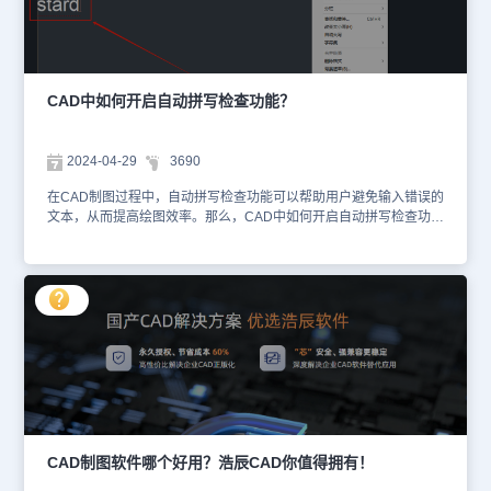
CAD软件中，只需要几个简单的步骤便可以完成不规则椭圆的绘制，
大家可以通过不断练习和实践，逐渐掌握这项技能，并在实际工作中
发挥出其强大的应用价值。对此感兴趣的设计师朋友们可以关注浩辰
CAD官网教程专区，小编会在后续的CAD制图教程中给大家分享更
多实用技巧，千万不要错过哦！
CAD中如何开启自动拼写检查功能？
2024-04-29
3690
在CAD制图过程中，自动拼写检查功能可以帮助用户避免输入错误的
文本，从而提高绘图效率。那么，CAD中如何开启自动拼写检查功能
呢？本节CAD制图教程，小编将以浩辰CAD软件为例，给大家分享
开启自动拼写检查功能的操作步骤，一起来看看吧！CAD中开启自动
拼写检查功能的步骤：1、启动浩辰CAD后，打开/新建图形文件，调
出多行文字输入框，在【文字格式】对话框中点击如下图所示的【选
项】按钮。2、在弹出的下拉菜单中，点击【编辑器设置】，勾选
【拼写检查】。现在，当你在CAD中输入文本时，软件会自动检查拼
写错误，并在出现错误时在文字下方划出一条红线，以提示用户拼写
错误。如下图所示：需要注意的是，CAD的自动拼写检查功能是基于
其内置的词典进行的。如果输入的单词不在词典中，软件可能会误判
为拼写错误。因此，在使用这一功能时，建议定期更新CAD的词典，
以确保其能够正确识别新词汇。在浩辰CAD软件中，通过以上几个简
单的步骤，便可以轻松开启自动拼写检查功能，从而提高绘图过程中
CAD制图软件哪个好用？浩辰CAD你值得拥有！
的文本输入准确性。这一功能不仅可以帮助我们避免输入错误，还能