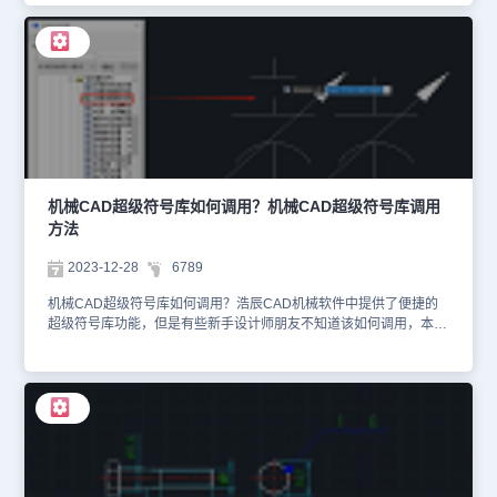
如果【线型管理器】中没有所需的线型，可以点击【加载】按钮，从
而加载需要的线型。这样，就可以确保每个图层都符合需求，以便我
们能够更好地组织和管理图形中的元素。2、确定设计方案。在CAD
制图过程中，设计方案是画图的灵魂。在开始画图之前，先选择要画
线型的图层，通常从中心线开始，作为基准。然后，逐步描绘出不同
线型的图形，利用修剪等工具使图形更加完美。3、剖面线的添加。
在绘制剖面线时，首先需确定剖面类型、角度和比例。接着，挑选出
最能展现物体内部结构的剖面进行绘制。4、尺寸标注。包括基本尺
寸及基本公差，形位公差，粗糙度，剖面符号等。5、编写技术要
求。6、添加图框及标题栏，如果是装配图还有标注零部件序号及明
机械CAD超级符号库如何调用？机械CAD超级符号库调用
细表。在整个CAD画图过程中，要注意保持清晰的思路和严谨的态
方法
度，遵循CAD制图的规范和要求，以确保最终的设计效果能够达到预
期的目标。
2023-12-28
6789
机械CAD超级符号库如何调用？浩辰CAD机械软件中提供了便捷的
超级符号库功能，但是有些新手设计师朋友不知道该如何调用，本节
机械CAD制图教程小编就来给大家分享一下浩辰CAD机械软件中超
级符号库的调用方法吧！机械CAD超级符号库调用方法：浩辰CAD
机械软件中的超级符号库功能，提供了常用的机构符号库，如夹具库
机构运动符号、液压气动符号库、电气符号库、金属结构件等类型，
并可以录入企业的常用符号库，便于管理和调用。1、打开浩辰CAD
机械软件后，点击菜单栏中的【浩辰机械】一【超级符号库】—【超
级符号库调用】。2、在弹出的【超级符号库】对话框中，其中包括
符号查找和符号调用两大模块。双击某一符号后，自动切换到符号调