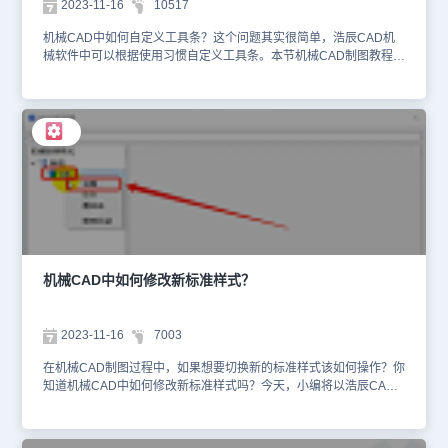
2023-11-16
10517
教程专区，小编会在后续的CAD教程文章中给大家分享更多制图技巧
哦！
机械CAD中如何自定义工具条？这个问题其实很简单，浩辰CAD机
械软件中可以根据使用习惯自定义工具条。本节机械CAD制图教程，
小编将以浩辰CAD机械软件为例，来给大家分享CAD自定义工具条
的操作步骤，一起来看看吧！CAD自定义工具条步骤： 1、打开浩辰
CAD机械软件后，点击菜单栏中的【工具】—【自定义】—【界
面】。 2、执行命令后，在弹出的【自定义用户界面】对话框中，点
击树形列表中的【局部自定义文件】—【GSTARCAD
MECHANICAL】。右击【工具栏】后，在弹出的右键菜单中选择
【新建工具栏】。 3、根据个人需求设置新建的工具栏名称，这里我
们将新建的工具栏命名为【新建工具栏】。 4、可以在别的工具栏中
找到常用的命令，右键复制，然后粘贴到新建的工具栏中，例如新建
图框，序号等命令。5、设置完成后点击【确定】按钮，保存并退出
设置。返回CAD操作界面后，调用刚刚新建的工具栏，即可完成
CAD自定义工具条。以上就是浩辰CAD机械软件中自定义工具条的
机械CAD中如何修改新标准样式？
具体操作步骤，你学会了吗？更多相关内容请关注浩辰CAD官网教程
专区，小编会在后续CAD教程文章中给大家分享更多精彩内容哦！
2023-11-16
7003
在机械CAD制图过程中，如果想要切换新的标准样式该如何操作？你
知道机械CAD中如何修改新标准样式吗？今天，小编将以浩辰CAD
机械软件为例，给大家分享一下CAD修改新标准样式，以及切换标准
样式的方法步骤，一起来看看吧！机械CAD修改新标准样式步骤：
1、打开浩辰CAD机械软件后，在菜单栏中点胶机【浩辰机械】—