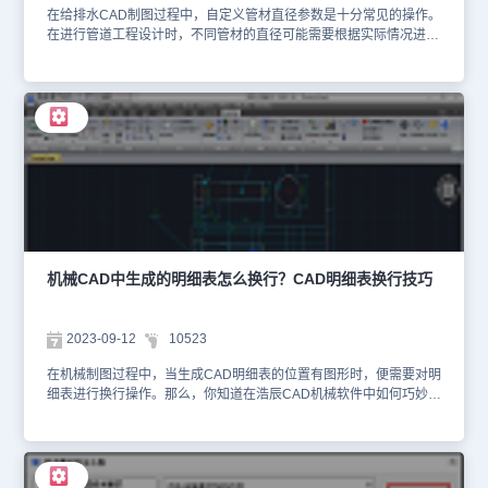
在给排水CAD制图过程中，自定义管材直径参数是十分常见的操作。
在进行管道工程设计时，不同管材的直径可能需要根据实际情况进行
修改，那么，CAD中如何自定义管材直径参数？本节给排水CAD制
图教程，小编将以浩辰CAD给排水软件为例，给大家分享一下CAD
管材直径参数自定义的方法步骤，一起来了解一下吧！CAD管材直径
参数自定义步骤： 1、启动浩辰CAD给排水软件后，点击【浩辰给排
水】工具箱中的【设置帮助】—【设置】—【选项配置】。如下图所
示: 2、在弹出【选项配置】对话框中，点击【通用设置】—【管材设
置】后，在【管材设置】中可以自定义管材直径参数，若需修改，直
接选择对应的材料，然后进行数值修改即可；若需新增，则点击参数
中的【添加管材数据】按钮即可。如下图所示： 上述给排水CAD制
图教程给大家讲解了浩辰CAD给排水软件中自定义管材直径参数的详
细操作步骤，希望对大家有所帮助。对此感兴趣的设计师朋友们可以
关注浩辰CAD官网教程专区，小编会在后续CAD制图教程文章中给
机械CAD中生成的明细表怎么换行？CAD明细表换行技巧
大家分享更多实用技巧哦！
2023-09-12
10523
在机械制图过程中，当生成CAD明细表的位置有图形时，便需要对明
细表进行换行操作。那么，你知道在浩辰CAD机械软件中如何巧妙地
实现明细表的换行吗？本节机械制图教程，我们将以浩辰CAD机械软
件为例，给大家分享CAD明细表的换行技巧。CAD明细表换行操作
步骤：1、在浩辰CAD机械软件中打开图纸文件后，点击菜单栏中的
【浩辰机械】—【序号/明细表】—【明细表生成】。根据命令提示