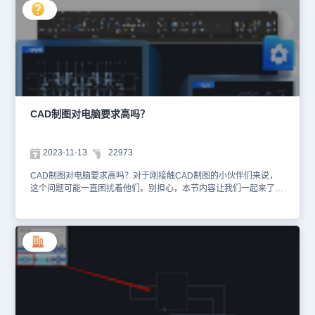
【系统维护工具】—【样式管理器】。如下图所示： 2、执行命令
后，会弹出的【样式管理器】对话框，在【机械标准样式】列表中点
开【标准】，右击【GB】，在弹出的邮件菜单中点击【克隆】。
3、此时会弹出【克隆标准】对话框，在其中输入新的标准名称，点
击【OK】。 4、例如修改图层设置点开刚刚克隆的新标准，点击
【图层设置】，在图层列表中移除1-3图层。 5、设置完成后哦，关
闭【样式管理器】。再次点击【浩辰机械】菜单栏中的【系统维护工
具】，点击【标准切换】。 6、在弹出的【选择标准】对话框中，选
择刚刚新建的标准后，点击【确定】即可。 本节机械CAD制图教
CAD制图对电脑要求高吗？
程，小编给大家分享了浩辰CAD机械软件中修改新标准样式的详细操
作步骤，希望对大家有所帮助。更多相关内容小编会在后续CAD教程
文章中给大家分享，一定记得要关注浩辰CAD官网教程专区哦。
2023-11-13
22973
CAD制图对电脑要求高吗？对于刚接触CAD制图的小伙伴们来说，
这个问题可能一直困扰着他们。别担心，本节内容让我们一起来了解
CAD制图对电脑配置的要求吧！CAD制图对电脑的要求并不算高，
只要电脑配置能够满足CAD软件正常运行的要求即可。不过，不同的
电脑配置在运行CAD时的流畅度也会有所不同。如果电脑的配置较
低，可能会出现卡顿、死机等问题，而高配置的电脑则能够更加流畅
地运行CAD软件。因此，在选择电脑时，可以根据自己的需求和预算
进行选择。 首先，处理器（CPU）是电脑的核心部件，它负责处理
各种计算任务。对于CAD制图来说，我们需要一个性能强劲的处理器
来提高绘图的速度和效率。因此，建议选择一款多核心的处理器，例
如i5或更高级别的处理器。其次，内存（RAM）是电脑的另一个重要