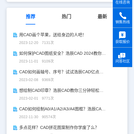
在线咨询
推荐
热门
最新
销售热线
y
用CAD画个苹果，送给身边的人吧！
获取报价
2023-12-20 7131次
如何保护CAD图纸安全？浩辰CAD 2024教你拒做背锅侠
问答社区
2023-11-01 9109次
CAD如何画轴号、序号？试试浩辰CAD亿点点实用技巧！
2023-02-08 9369次
想绘制CAD印章？浩辰CAD教你三分钟轻松搞定！
2023-02-01 9771次
CAD如何绘制A0/A1/A2/A3/A4图框？浩辰CAD教你定制化！
2022-11-30 90574次
多点花样？CAD拼花图案制作你学废了么？