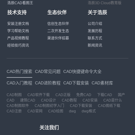
浩辰CAD看图王
浩辰3D Cloud教育版
技术支持
生态伙伴
关于浩辰
安装注册文档
信创生态伙伴
公司介绍
学习帮助文档
二次开发生态
发展历程
产品视频教程
渠道伙伴招募
联系方式
经验技巧资讯
新闻资讯
CAD热门搜索
CAD常见问题
CAD快捷键命令大全
CAD入门教程
CAD进阶教程
CAD下载安装
CAD素材库
CAD制图
CAD软件下载
CAD正版
免费CAD
下载CAD
国产
CAD
建筑CAD
CAD设计
CAD教程
CAD安装
CAD是什么
CAD制图软件
CAD制图初学入门
CAD下载安装
CAD图纸下载
CAD注册
CAD官网
CAD绘图
dwg
dwg格式
关注我们