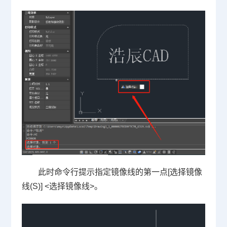
此时命令行提示指定镜像线的第一点[选择镜像
线(S)] <选择镜像线>。