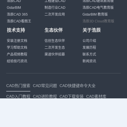
浩辰CAD
工程建设CAD
浩辰CAD建筑教育版
GstarBIM
制造行业CAD
浩辰CAD电气教育版
浩辰CAD 365
二次开发应用
GstarBIM 教育版
浩辰CAD看图王
浩辰3D Cloud教育版
技术支持
生态伙伴
关于浩辰
安装注册文档
信创生态伙伴
公司介绍
学习帮助文档
二次开发生态
发展历程
产品视频教程
渠道伙伴招募
联系方式
经验技巧资讯
新闻资讯
CAD热门搜索
CAD常见问题
CAD快捷键命令大全
CAD入门教程
CAD进阶教程
CAD下载安装
CAD素材库
CAD制图
CAD软件下载
CAD正版
免费CAD
下载CAD
国产
CAD
建筑CAD
CAD设计
CAD教程
CAD安装
CAD是什么
CAD制图软件
CAD制图初学入门
CAD下载安装
CAD图纸下载
CAD注册
CAD官网
CAD绘图
dwg
dwg格式