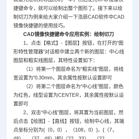
捷键
命令，就可以绘制出整个图形了。接下来以绘
制切刀为例来给大家介绍一下浩辰
CAD软件
中CAD
镜像快捷键的使用技巧。
CAD镜像快捷键命令应用实例：绘制切刀
1、点击【格式】-【图层】按钮，在打开的“图
形特性管理器”对话框中建立两个新的图层：中心线
图层和粗实线图层，其特性设置如下：
（1）将第一个图层命名为“粗实线”图层，将线
宽设置为“0.30mm，其余属性按默认设置即可
（2）将第二个图层命名为“中心线”图层，颜色
为红色，线型设置为CENTER，其余属性按默认设
置即可
2、双击“中心线”图层，将其置为当前图层，然
后点击【绘图】-【直线】按钮，绘制中心线，其端
点坐标分别为{（0，0），（108，0）}，{（7，
48），（37，48）}和{（22，33），（22，