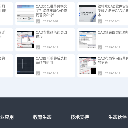
断圆
CAD怎么批量替换文
给排水CAD软件安
圆/
字？试试建筑CAD查
步骤之浩辰CAD给
找替换命令！
水
2023-07-07
2022-01-24
骤详
CAD背景颜色的更改
CAD填充图案的添
件
过程
2019-09-12
2019-09-12
合的
CAD图形重叠后选择
CAD布局空间背景
循环的使用
的更改
2019-09-12
2019-09-12
行业应用
教育生态
技术支持
生态伙伴