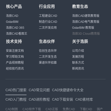
核心产品
行业应用
教育生态
浩辰CAD
工程建设CAD
浩辰CAD建筑教育版
GstarBIM
制造行业CAD
浩辰CAD电气教育版
浩辰CAD 365
二次开发应用
GstarBIM 教育版
浩辰CAD看图王
浩辰3D Cloud教育版
技术支持
生态伙伴
关于浩辰
安装注册文档
信创生态伙伴
公司介绍
学习帮助文档
二次开发生态
发展历程
产品视频教程
渠道伙伴招募
联系方式
经验技巧资讯
新闻资讯
CAD热门搜索
CAD常见问题
CAD快捷键命令大全
CAD入门教程
CAD进阶教程
CAD下载安装
CAD素材库
CAD制图
CAD软件下载
CAD正版
免费CAD
下载CAD
国产