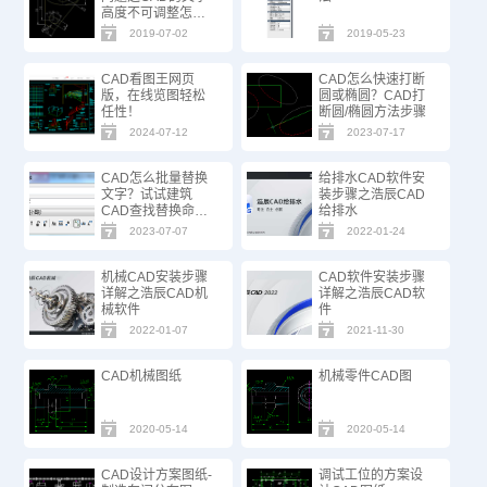
高度不可调整怎么
办？
2019-07-02
2019-05-23
CAD看图王网页
CAD怎么快速打断
版，在线览图轻松
圆或椭圆？CAD打
任性！
断圆/椭圆方法步骤
2024-07-12
2023-07-17
CAD怎么批量替换
给排水CAD软件安
文字？试试建筑
装步骤之浩辰CAD
CAD查找替换命
给排水
令！
2023-07-07
2022-01-24
机械CAD安装步骤
CAD软件安装步骤
详解之浩辰CAD机
详解之浩辰CAD软
械软件
件
2022-01-07
2021-11-30
CAD机械图纸
机械零件CAD图
2020-05-14
2020-05-14
CAD设计方案图纸-
调试工位的方案设