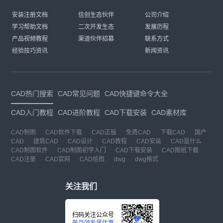
安装注册文档
信创生态伙伴
公司介绍
学习帮助文档
二次开发生态
发展历程
产品视频教程
渠道伙伴招募
联系方式
经验技巧资讯
新闻资讯
CAD热门搜索
CAD常见问题
CAD快捷键命令大全
CAD入门教程
CAD进阶教程
CAD下载安装
CAD素材库
CAD制图
CAD软件下载
CAD正版
免费CAD
下载CAD
国产
CAD
建筑CAD
CAD设计
CAD教程
CAD安装
CAD是什么
CAD制图软件
CAD制图初学入门
CAD下载安装
CAD图纸下载
CAD注册
CAD官网
CAD绘图
dwg
dwg格式
关注我们
扫码关注公众号
每月领专属优惠