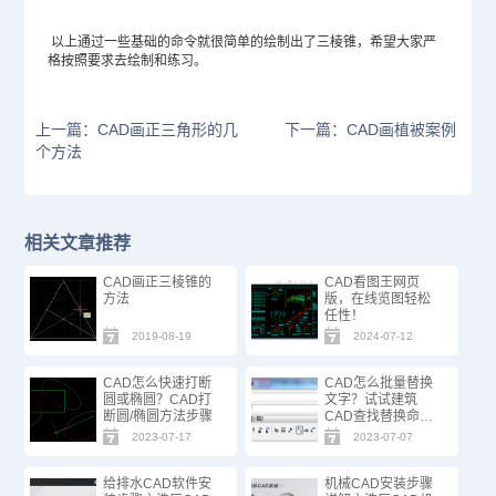
以上通过一些基础的命令就很简单的绘制出了三棱锥，希望大家严
格按照要求去绘制和练习。
上一篇：CAD画正三角形的几
下一篇：CAD画植被案例
个方法
相关文章推荐
CAD画正三棱锥的
CAD看图王网页
方法
版，在线览图轻松
任性！
2019-08-19
2024-07-12
CAD怎么快速打断
CAD怎么批量替换
圆或椭圆？CAD打
文字？试试建筑
断圆/椭圆方法步骤
CAD查找替换命
令！
2023-07-17
2023-07-07
给排水CAD软件安
机械CAD安装步骤