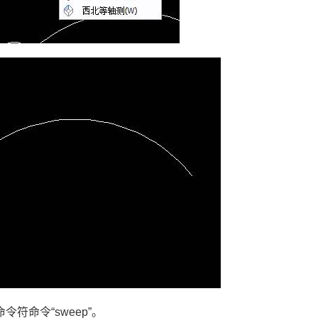
令符命令“
sweep
”。