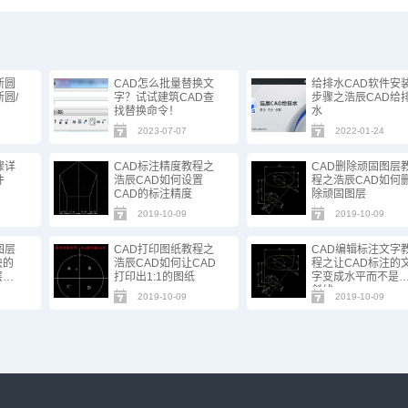
断圆
CAD怎么批量替换文
给排水CAD软件安
圆/
字？试试建筑CAD查
步骤之浩辰CAD给
找替换命令！
水
2023-07-07
2022-01-24
骤详
CAD标注精度教程之
CAD删除顽固图层
件
浩辰CAD如何设置
程之浩辰CAD如何
CAD的标注精度
除顽固图层
2019-10-09
2019-10-09
图层
CAD打印图纸教程之
CAD编辑标注文字
块的
浩辰CAD如何让CAD
程之让CAD标注的
层一
打印出1:1的图纸
字变成水平而不是
斜线
2019-10-09
2019-10-09