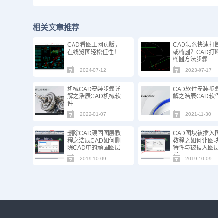
相关文章推荐
CAD看图王网页版，
CAD怎么快速打
在线览图轻松任性！
或椭圆？CAD打断
椭圆方法步骤
2024-07-12
2023-07-17
机械CAD安装步骤详
CAD软件安装步
解之浩辰CAD机械软
解之浩辰CAD软
件
2022-01-07
2021-11-30
删除CAD顽固图层教
CAD图块被插入
程之浩辰CAD如何删
教程之如何让图
除CAD中的顽固图层
特性与被插入图
样
2019-10-09
2019-10-09