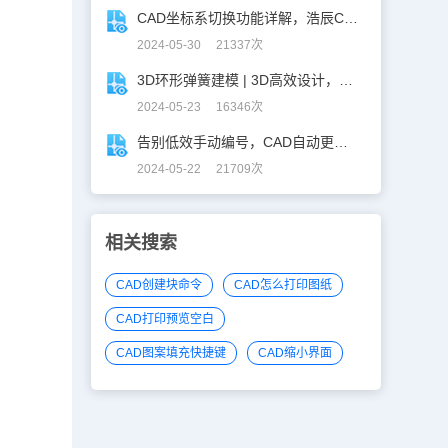
CAD坐标系切换功能详解，浩辰CAD看图王让设计更自由！
2024-05-30 21337次
3D环形弹簧建模 | 3D高效设计，不再头疼！
2024-05-23 16346次
告别低效手动编号，CAD自动更新图名图号轻松搞定！
2024-05-22 21709次
相关搜索
CAD创建块命令
CAD怎么打印图纸
CAD打印预览空白
CAD图案填充快捷键
CAD缩小界面