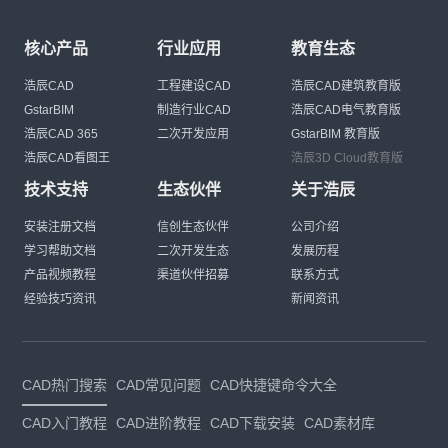
核心产品
行业应用
教育生态
浩辰CAD
工程建设CAD
浩辰CAD建筑教育版
GstarBIM
制造行业CAD
浩辰CAD电气教育版
浩辰CAD 365
二次开发应用
GstarBIM 教育版
浩辰CAD看图王
浩辰3D Cloud教育版
技术支持
生态伙伴
关于浩辰
安装注册文档
信创生态伙伴
公司介绍
学习帮助文档
二次开发生态
发展历程
产品视频教程
渠道伙伴招募
联系方式
经验技巧资讯
新闻资讯
CAD热门搜索
CAD常见问题
CAD快捷键命令大全
CAD入门教程
CAD进阶教程
CAD下载安装
CAD素材库