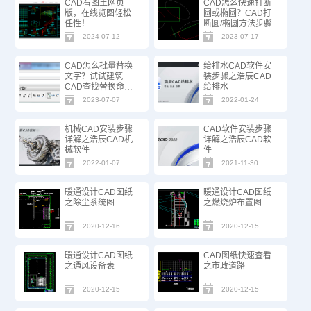
CAD看图王网页
CAD怎么快速打断
版，在线览图轻松
圆或椭圆？CAD打
任性！
断圆/椭圆方法步骤
2024-07-12
2023-07-17
CAD怎么批量替换
给排水CAD软件安
文字？试试建筑
装步骤之浩辰CAD
CAD查找替换命
给排水
令！
2023-07-07
2022-01-24
机械CAD安装步骤
CAD软件安装步骤
详解之浩辰CAD机
详解之浩辰CAD软
械软件
件
2022-01-07
2021-11-30
暖通设计CAD图纸
暖通设计CAD图纸
之除尘系统图
之燃烧炉布置图
2020-12-16
2020-12-15
暖通设计CAD图纸
CAD图纸快速查看
之通风设备表
之市政道路
2020-12-15
2020-12-15