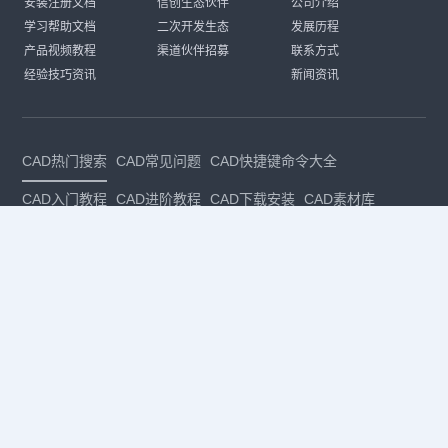
安装注册文档
信创生态伙伴
公司介绍
学习帮助文档
二次开发生态
发展历程
产品视频教程
渠道伙伴招募
联系方式
经验技巧资讯
新闻资讯
CAD热门搜索
CAD常见问题
CAD快捷键命令大全
CAD入门教程
CAD进阶教程
CAD下载安装
CAD素材库
CAD制图
CAD软件下载
CAD正版
免费CAD
下载CAD
国产
CAD
建筑CAD
CAD设计
CAD教程
CAD安装
CAD是什么
CAD制图软件
CAD制图初学入门
CAD下载安装
CAD图纸下载
CAD注册
CAD官网
CAD绘图
dwg
dwg格式
关注我们
扫码关注公众号
每月领专属优惠