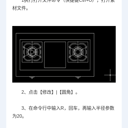
1
执行打开文件命令（快捷键
Ctrl+O
），打开素
材文件。
2
、点击【修改】
|
【圆角】。
3
、在命令行中输入
R
，回车，再输入半径参数
为
20
。