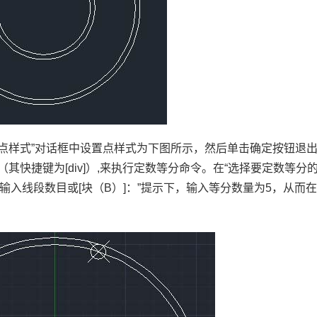
“点样式”对话框中设置点样式为下图所示，然后单击确定按钮退
（其快捷键为
[div]
）
,
来执行定数等分命令。在“选择要定数等分
“输入线段数目或
[
块（
B
）
]
：”提示下，输入等分数量为
5
，从而