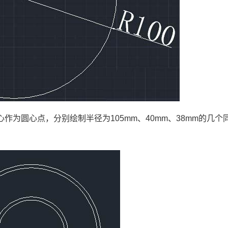
心作为圆心点，分别绘制半径为
105mm
、
40mm
、
38mm
的几个