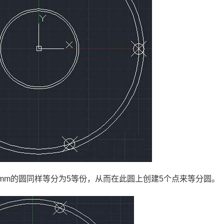
mm
的圆同样等分为
5
等份，从而在此圆上创建
5
个点来等分圆。