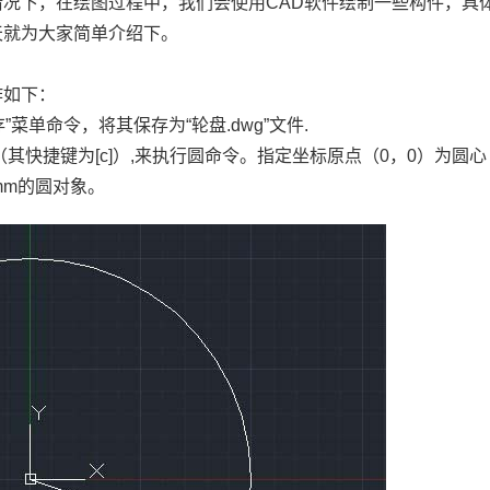
情况下，在绘图过程中，我们会使用
CAD
软件绘制一些构件，具
天就为大家简单介绍下。
作如下：
存”菜单命令，将其保存为“轮盘
.dwg
”文件
.
（其快捷键为
[c]
）
,
来执行圆命令。指定坐标原点（
0
，
0
）为圆心
mm
的圆对象。