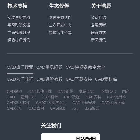
技术支持
生态伙伴
关于浩辰
安装注册文档
信创生态伙伴
公司介绍
学习帮助文档
二次开发生态
发展历程
产品视频教程
渠道伙伴招募
联系方式
经验技巧资讯
新闻资讯
CAD热门搜索
CAD常见问题
CAD快捷键命令大全
CAD入门教程
CAD进阶教程
CAD下载安装
CAD素材库
CAD制图
CAD软件下载
CAD正版
免费CAD
下载CAD
国产
CAD
建筑CAD
CAD设计
CAD教程
CAD安装
CAD是什么
CAD制图软件
CAD制图初学入门
CAD下载安装
CAD图纸下载
CAD注册
CAD官网
CAD绘图
dwg
dwg格式
关注我们