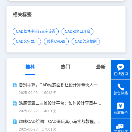
相关标签
CAD软件中单行文字设置
CAD双窗口开启
CAD文字显示
结构CAD图
CAD怎么复制
推荐
热门
最新
在线咨询
告别手算，CAD动态面积让设计算量快人一步！
2025-09-03 16048次
销售热线
y
浩辰青翼二三维设计平台：如何设计容器并计算其体积
2025-08-22 14001次
获取报价
趣味CAD绘图：CAD画玩具小马实战教程，附详细步骤与技巧！
2025-08-20 17601次