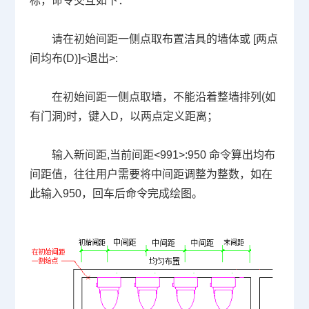
标，命令交互如下：
请在初始间距一侧点取布置洁具的墙体或
[
两点
间均布
(D)]<
退出
>:
在初始间距一侧点取墙，不能沿着整墙排列
(
如
有门洞
)
时，键入
D
，以两点定义距离；
输入新间距
,
当前间距
<991>:950
命令算出均布
间距值，往往用户需要将中间距调整为整数，如在
此输入
950
，回车后命令完成绘图。