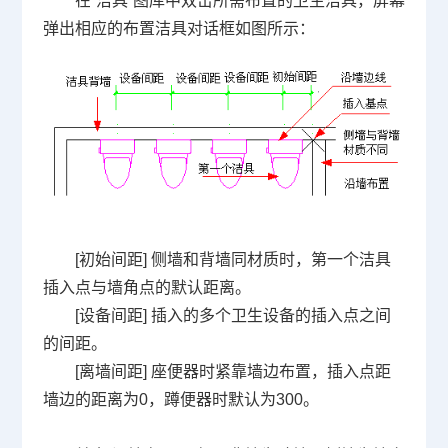
在“洁具”图库中双击所需布置的卫生洁具，屏幕
弹出相应的布置洁具对话框如图所示：
[
初始间距
]
侧墙和背墙同材质时，第一个洁具
插入点与墙角点的默认距离。
[
设备间距
]
插入的多个卫生设备的插入点之间
的间距。
[
离墙间距
]
座便器时紧靠墙边布置，插入点距
墙边的距离为
0
，蹲便器时默认为
300
。