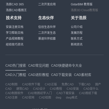
浩辰CAD 365
二次开发应用
GstarBIM 教育版
浩辰CAD看图王
浩辰3D Cloud教育版
技术支持
生态伙伴
关于浩辰
安装注册文档
信创生态伙伴
公司介绍
学习帮助文档
二次开发生态
发展历程
产品视频教程
渠道伙伴招募
联系方式
经验技巧资讯
新闻资讯
CAD热门搜索
CAD常见问题
CAD快捷键命令大全
CAD入门教程
CAD进阶教程
CAD下载安装
CAD素材库
CAD制图
CAD软件下载
CAD正版
免费CAD
下载CAD
国产
CAD
建筑CAD
CAD设计
CAD教程
CAD安装
CAD是什么
CAD制图软件
CAD制图初学入门
CAD下载安装
CAD图纸下载
CAD注册
CAD官网
CAD绘图
dwg
dwg格式