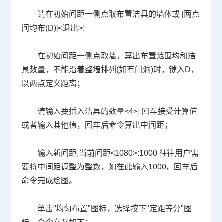
请在初始间距一侧点取布置洁具的墙体或
[
两点
间均布
(D)]<
退出
>:
在初始间距一侧点取墙，算出布置范围均和洁
具数量，不能沿着整墙排列
(
如有门洞
)
时，键入
D
，
以两点定义距离；
请输入要插入洁具的数量
<4>:
回车接受计算值
或者输入其他值，回车后命令算出中间距；
输入新间距
,
当前间距
<1080>:1000
往往用户需
要将中间距调整为整数，如在此输入
1000
，回车后
命令完成绘图。
单击
"
均匀布置
"
图标，选择按下
"
定距等分
"
图