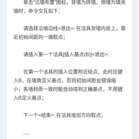
单击“沿墙布置”图标，背墙为砖墙，侧墙为填充
墙时，命令交互如下：
请选择沿墙边线
<
退出
>:
在洁具背墙内皮上，靠
近初始间距的一端取点；
请插入第一个洁具
[
插入基点
(B)]<
退出
>:
在第一个洁具的插入位置附近给点，此时应键
入
B
，在墙角定义基点，否则初始间距会错误缩
小；各墙材质一致时能自动得到正确基点，不用键
入
B
定义基点；
下一个
<
结束
>:
在洁具增加方向取点；
......