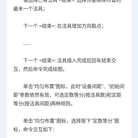
请选择已有洁具
<
结束
>:
选择你要继续布置的
最末一个洁具；
下一个
<
结束
>:
在洁具增加方向取点；
......
下一个
<
结束
>:
洁具插入完成后回车结束交
互，然后命令完成绘图。
单击“均匀布置”图标，此时“设备间距”、“初始间
距”参数依然有效，可选定数等分
(
按洁具数
)
和定距
等分
(
按洁具间距
)
两种规则。
单击
"
均匀布置
"
图标，选择按下
"
定数等分
"
图
标，命令交互如下：