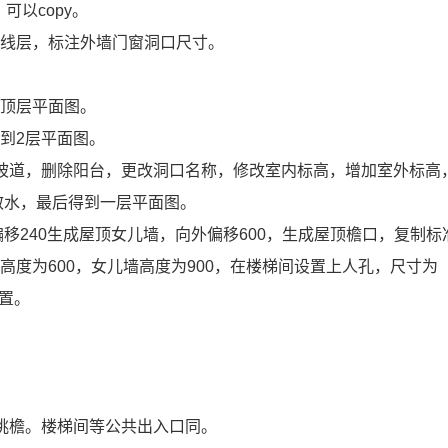
，可以
copy
。
轴线层，标注外墙门窗洞口尺寸。
到顶层平面图。
得到
2
层平面图。
坡道，删除阳台，更改洞口名称，修改室内标高，增加室外标高
散水，最后得到一层平面图。
偏移
240
生成屋顶女儿墙，向外偏移
600
，生成屋顶檐口，复制标
井高度为
600
，女儿墙高度为
900
，在楼梯间设置上人孔，尺寸为
置。
。
挑檐。楼梯间等公共出入口同。