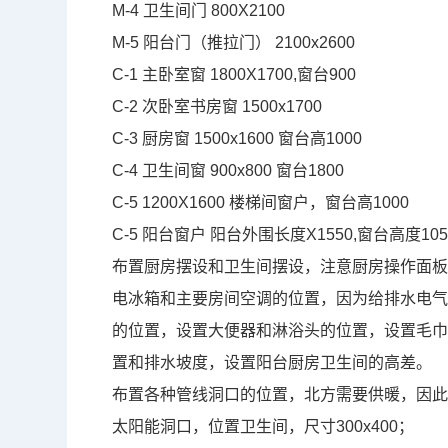
M-4
卫生间门
800X2100
M-5
阳台门（推拉门）
2100x2600
C-1
主卧室窗
1800X1700,
窗台
900
C-2
次卧室书房窗
1500x1700
C-3
厨房窗
1500x1600
窗台高
1000
C-4
卫生间窗
900x800
窗台
1800
C-5 1200X1600
楼梯间窗户，窗台高
1000
C-5
阳台窗户 阳台外围长度
X1550,
窗台高度
10
布置厨房摆设和卫生间摆设，注意厨房操作面
电冰箱和主要房间空调的位置，因为给排水电
的位置，设置大便器和淋浴头的位置，设置毛
置和排水坡度，设置阳台厨房卫生间的高差。
布置各种管线洞口的位置，北方需要供暖，因
太阳能洞口，位置卫生间，尺寸
300x400
；