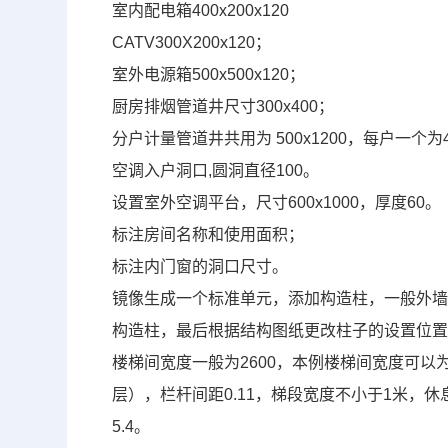
室内配电箱
400x200x120
CATV300X200x120
；
室外电源箱
500x500x120
；
厨房排烟管道井尺寸
300x400
；
分户计量管道井共用为
500x1200
，每户一个为
空调入户洞口
,
圆洞直径
100
。
设置室外空调平台，尺寸
600x1000
，厚度
60
。
标注房间名称和使用面积；
标注内门窗的洞口尺寸。
镜像生成一个标准单元，添加构造柱，一般外
构造柱，最后根据结构图纸更改柱子的设置位
楼梯间宽度一般为
2600
，本例楼梯间宽度可以
层），栏杆间距
0.11
，梯段宽度不小于
1
米，休
5.4
。