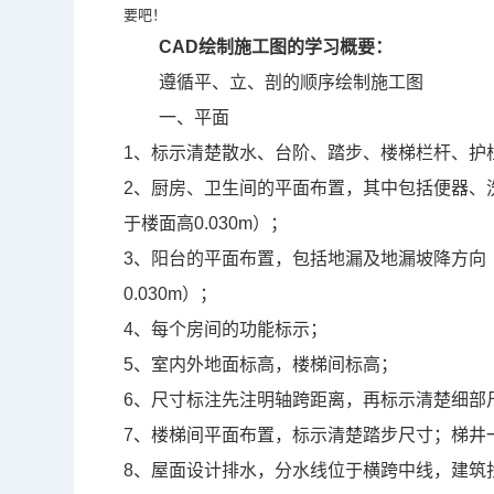
要吧！
CAD
绘制施工图的学习概要：
遵循平、立、剖的顺序绘制施工图
一、平面
1
、标示清楚散水、台阶、踏步、楼梯栏杆、护
2
、厨房、卫生间的平面布置，其中包括便器、
于楼面高
0.030m
）；
3
、阳台的平面布置，包括地漏及地漏坡降方向
0.030m
）；
4
、每个房间的功能标示；
5
、室内外地面标高，楼梯间标高；
6
、尺寸标注先注明轴跨距离，再标示清楚细部
7
、楼梯间平面布置，标示清楚踏步尺寸；梯井
8
、屋面设计排水，分水线位于横跨中线，建筑