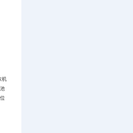
衣机
布池
的位