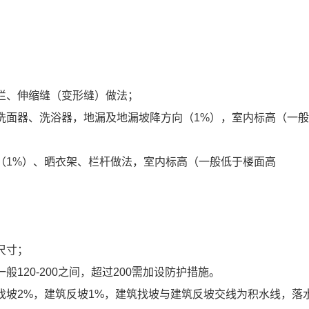
栏、伸缩缝（变形缝）做法；
洗面器、洗浴器，地漏及地漏坡降方向（
1%
），室内标高（一
（
1%
）、晒衣架、栏杆做法，室内标高（一般低于楼面高
尺寸；
一般
120-200
之间，超过
200
需加设防护措施。
找坡
2%
，建筑反坡
1%
，建筑找坡与建筑反坡交线为积水线，落