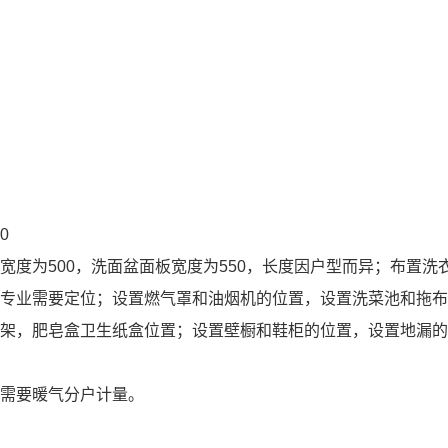
50
板宽度为
500
，洗面盆面板宽度为
550
，长度因户型而异；布置洗
气专业需要定位；设置燃气罩和油烟机的位置，设置洗菜池和拖
巾架，肥皂盒卫生纸盒位置；设置壁橱和鞋柜的位置，设置地漏
此需要暖气分户计量。