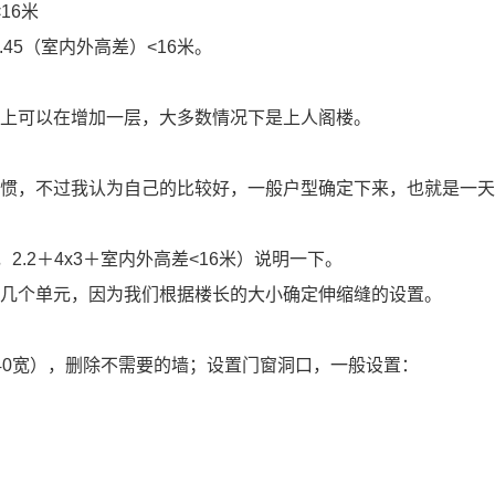
<16
米
.45
（室内外高差）
<16
米。
础上可以在增加一层，大多数情况下是上人阁楼。
习惯，不过我认为自己的比较好，一般户型确定下来，也就是一
，
2.2
＋
4x3
＋室内外高差
<16
米）说明一下。
有几个单元，因为我们根据楼长的大小确定伸缩缝的设置。
。
40
宽），删除不需要的墙；设置门窗洞口，一般设置：