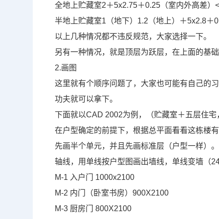
全地上贮藏室
2
＋
5x2.75
＋
0.25
（室内外高差）
半地上贮藏室
1
（地下）
1.2
（地上）＋
5x2.8
＋
0
以上几种情况都不违反规范，大家选择一下。
另有一种情况，就是顶层为跃层，在上面的基
2.
画图
这里就有个顺序问题了，大家也可能有自己的
功夫就可以拿下。
下面就以
CAD 2002
为例，（贮藏室＋五层住宅
在户型确定的前提下，根据总平面看看这栋楼
先画半个单元，并且先画标准层（户型一样）
轴线，用单线按户型图画出墙线，单线变墙（
2
M-1
入户门
1000x2100
M-2
内门（卧室书房）
900X2100
M-3
厨房门
800X2100