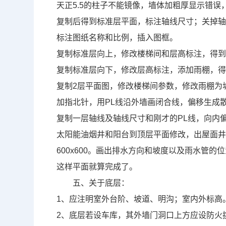
天正
5.5
的柱子不能镜像，墙体加粗厚显示错误
复制后得到标准层平面，标注轴线尺寸；关掉
标注图纸名称和比例，插入图框。
复制标准层向上，修改楼梯间和层高标注，得
复制标准层向下，修改层高标注，添加雨棚，
复制
2
层平面图，修改楼梯间参数，修改雨棚为
加指北针，用
PL
线沿外墙画闭合线，偏移生成
复制一层轴线及轴线尺寸和刚才的
PL
线，向内
太阳能油烟井和阳台到顶层平面修改，出屋面
600x600
。画出排水方向和坡度以及雨水管的位
这样平面就算完成了。
五、关于底层：
1
、应注明室外台阶、坡道、明沟；室内外标高
2
、底层若设车库，其外墙门洞口上方应设防火