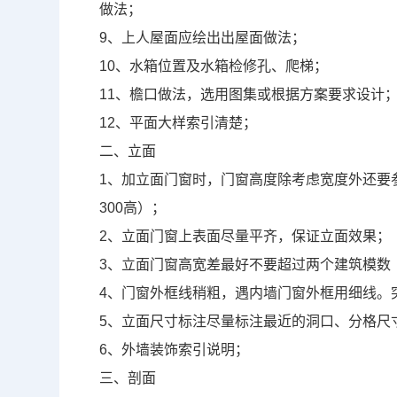
做法；
9
、上人屋面应绘出出屋面做法；
10
、水箱位置及水箱检修孔、爬梯；
11
、檐口做法，选用图集或根据方案要求设计
12
、平面大样索引清楚；
二、立面
1
、加立面门窗时，门窗高度除考虑宽度外还要
300
高）；
2
、立面门窗上表面尽量平齐，保证立面效果；
3
、立面门窗高宽差最好不要超过两个建筑模数
4
、门窗外框线稍粗，遇内墙门窗外框用细线。
5
、立面尺寸标注尽量标注最近的洞口、分格尺
6
、外墙装饰索引说明；
三、剖面