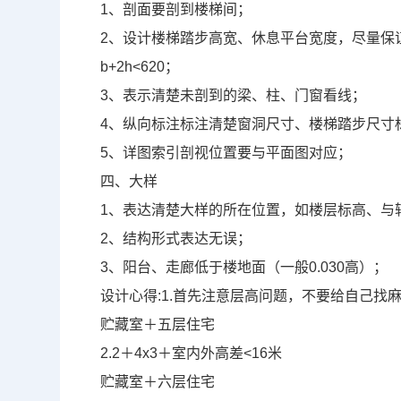
1
、剖面要剖到楼梯间；
2
、设计楼梯踏步高宽、休息平台宽度，尽量保
b+2h<620
；
3
、表示清楚未剖到的梁、柱、门窗看线；
4
、纵向标注标注清楚窗洞尺寸、楼梯踏步尺寸
5
、详图索引剖视位置要与平面图对应；
四、大样
1
、表达清楚大样的所在位置，如楼层标高、与
2
、结构形式表达无误；
3
、阳台、走廊低于楼地面（一般
0.030
高）；
设计心得
:1.
首先注意层高问题，不要给自己找
贮藏室＋五层住宅
2.2
＋
4x3
＋室内外高差
<16
米
贮藏室＋六层住宅