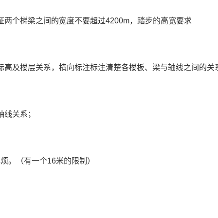
证两个梯梁之间的宽度不要超过
4200m
，踏步的高宽要求
标高及楼层关系，横向标注标注清楚各楼板、梁与轴线之间的关
轴线关系；
麻烦。（有一个
16
米的限制）