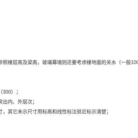
；
参照楼层高及梁高，玻璃幕墙则还要考虑楼地面的关水（一般
10
（
300
）；
突出内、外层次；
寸，其它未示尺寸用标高和线性标注就近标示清楚；