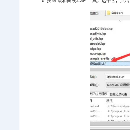
6. 找到“缓和曲线
.LSP
”工具，选中它，点