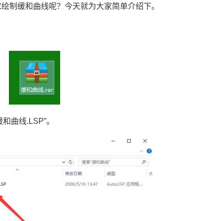
求绘制缓和曲线呢？今天就为大家简单介绍下。
。
缓和曲线
.LSP
”。