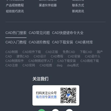
产品视频教程
渠道伙伴招募
联系方式
经验技巧资讯
新闻资讯
CAD热门搜索
CAD常见问题
CAD快捷键命令大全
CAD入门教程
CAD进阶教程
CAD下载安装
CAD素材库
CAD制图
CAD软件下载
CAD正版
免费CAD
下载CAD
国产
CAD
建筑CAD
CAD设计
CAD教程
CAD安装
CAD是什么
CAD制图软件
CAD制图初学入门
CAD下载安装
CAD图纸下载
CAD注册
CAD官网
CAD绘图
dwg
dwg格式
关注我们
扫码关注公众号
每月领专属优惠