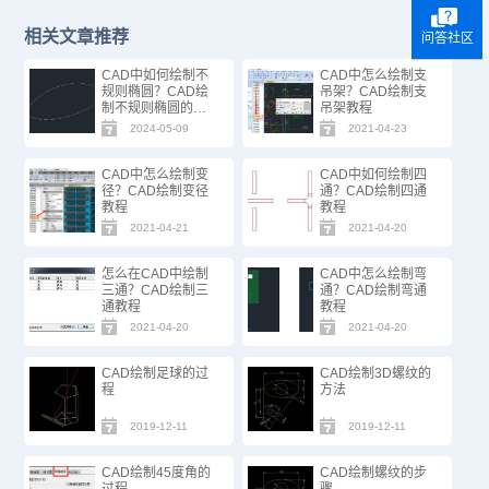
相关文章推荐
问答社区
CAD中如何绘制不
CAD中怎么绘制支
规则椭圆？CAD绘
吊架？CAD绘制支
制不规则椭圆的方
吊架教程
法步骤
2024-05-09
2021-04-23
CAD中怎么绘制变
CAD中如何绘制四
径？CAD绘制变径
通？CAD绘制四通
教程
教程
2021-04-21
2021-04-20
怎么在CAD中绘制
CAD中怎么绘制弯
三通？CAD绘制三
通？CAD绘制弯通
通教程
教程
2021-04-20
2021-04-20
CAD绘制足球的过
CAD绘制3D螺纹的
程
方法
2019-12-11
2019-12-11
CAD绘制45度角的
CAD绘制螺纹的步
过程
骤