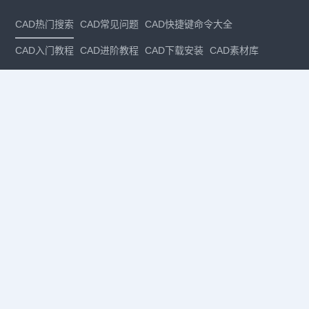
CAD热门搜索
CAD常见问题
CAD快捷键命令大全
CAD入门教程
CAD进阶教程
CAD下载安装
CAD素材库
CAD制图
CAD软件下载
CAD正版
免费CAD
下载CAD
国产
CAD
建筑CAD
CAD设计
CAD教程
CAD安装
CAD是什么
CAD制图软件
CAD制图初学入门
CAD下载安装
CAD图纸下载
CAD注册
CAD官网
CAD绘图
dwg
dwg格式
关注我们
扫码关注公众号
每月领专属优惠
Copyright © 1992-
2026
苏州浩辰软件股份有限公司 版权所有
苏ICP备
12077906号-1
增值电信业务经营许可证：
苏B2-20210241
苏公网安备