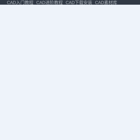
CAD入门教程
CAD进阶教程
CAD下载安装
CAD素材库
CAD制图
CAD软件下载
CAD正版
免费CAD
下载CAD
国产
CAD
建筑CAD
CAD设计
CAD教程
CAD安装
CAD是什么
CAD制图软件
CAD制图初学入门
CAD下载安装
CAD图纸下载
CAD注册
CAD官网
CAD绘图
dwg
dwg格式
关注我们
扫码关注公众号
每月领专属优惠
Copyright © 1992-
2026
苏州浩辰软件股份有限公司 版权所有
苏ICP备
12077906号-1
增值电信业务经营许可证：
苏B2-20210241
苏公网安备
32059002004222号
·
·
|
法律声明
隐私政策
数据安全与个人信息保护承诺
CAD
CAD软件
CAD下载