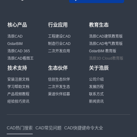
核心产品
行业应用
教育生态
浩辰CAD
工程建设CAD
浩辰CAD建筑教育版
GstarBIM
制造行业CAD
浩辰CAD电气教育版
浩辰CAD 365
二次开发应用
GstarBIM 教育版
浩辰CAD看图王
浩辰3D Cloud教育版
技术支持
生态伙伴
关于浩辰
安装注册文档
信创生态伙伴
公司介绍
学习帮助文档
二次开发生态
发展历程
产品视频教程
渠道伙伴招募
联系方式
经验技巧资讯
新闻资讯
CAD热门搜索
CAD常见问题
CAD快捷键命令大全