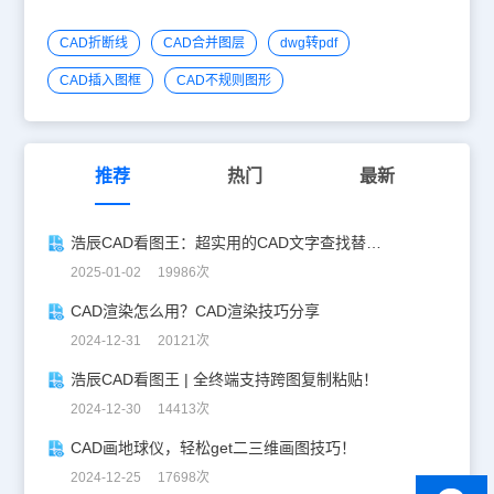
CAD折断线
CAD合并图层
dwg转pdf
CAD插入图框
CAD不规则图形
推荐
热门
最新
浩辰CAD看图王：超实用的CAD文字查找替换技巧分享！
2025-01-02 19986次
CAD渲染怎么用？CAD渲染技巧分享
2024-12-31 20121次
浩辰CAD看图王 | 全终端支持跨图复制粘贴！
2024-12-30 14413次
CAD画地球仪，轻松get二三维画图技巧！
2024-12-25 17698次