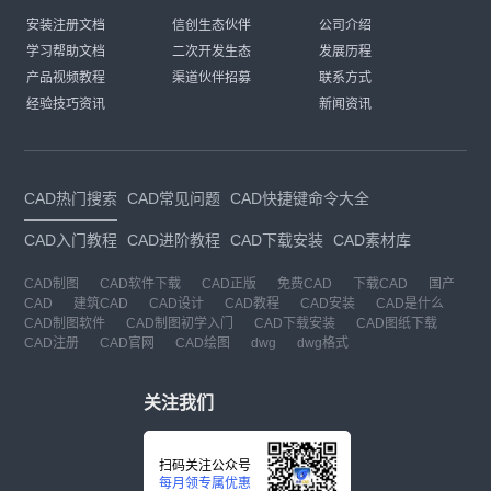
安装注册文档
信创生态伙伴
公司介绍
学习帮助文档
二次开发生态
发展历程
产品视频教程
渠道伙伴招募
联系方式
经验技巧资讯
新闻资讯
CAD热门搜索
CAD常见问题
CAD快捷键命令大全
CAD入门教程
CAD进阶教程
CAD下载安装
CAD素材库
CAD制图
CAD软件下载
CAD正版
免费CAD
下载CAD
国产
CAD
建筑CAD
CAD设计
CAD教程
CAD安装
CAD是什么
CAD制图软件
CAD制图初学入门
CAD下载安装
CAD图纸下载
CAD注册
CAD官网
CAD绘图
dwg
dwg格式
关注我们
扫码关注公众号
每月领专属优惠