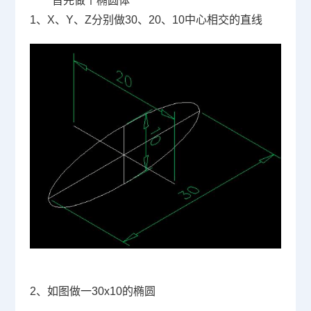
首先做个椭圆体
1
、
X
、
Y
、
Z
分别做
30
、
20
、
10
中心相交的直线
2
、如图做一
30x10
的椭圆