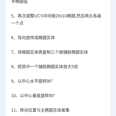
半椭圆弧
5
、再次调整
UCS
中间做
20x10
椭圆
,
然后两头各画
一个点
6
、导向放样成椭圆实体
7
、将椭圆实体再复制三个做辅助椭圆实体
8
、把其中一个辅助椭圆实体放大
5
倍
9
、以中心水平旋转
90
°
10
、以中心垂直旋转
90
°
11
、移动位置与主椭圆实体差集