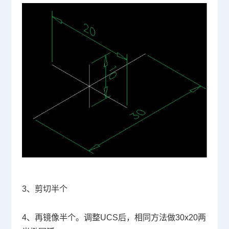
3
、剪切半个
4
、再镜像半个。调整
UCS
后，相同方法做
30x20
两