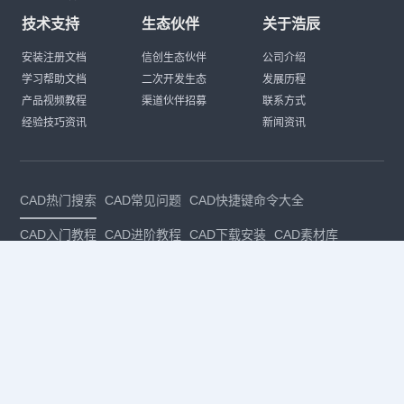
技术支持
生态伙伴
关于浩辰
安装注册文档
信创生态伙伴
公司介绍
学习帮助文档
二次开发生态
发展历程
产品视频教程
渠道伙伴招募
联系方式
经验技巧资讯
新闻资讯
CAD热门搜索
CAD常见问题
CAD快捷键命令大全
CAD入门教程
CAD进阶教程
CAD下载安装
CAD素材库
CAD制图
CAD软件下载
CAD正版
免费CAD
下载CAD
国产
CAD
建筑CAD
CAD设计
CAD教程
CAD安装
CAD是什么
CAD制图软件
CAD制图初学入门
CAD下载安装
CAD图纸下载
CAD注册
CAD官网
CAD绘图
dwg
dwg格式
关注我们