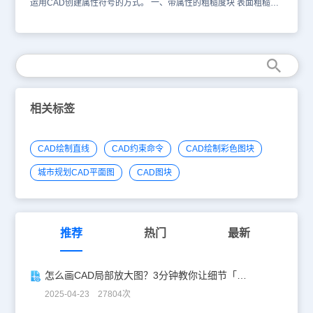
运用CAD创建属性符号的方式。 一、带属性的粗糙度块 表面粗糙度
在零件不同位置往往有不同的值，为使一个块能适用多种粗糙度值标
注，可将粗糙度值定义为块属性，插入块时通过改变属性值，起到一
块多用的目的。 1．绘制图形 （1）在“粗糙度”层绘制粗糙度符号，
其中三角形为等边三角形。 （2）在定义点层按右图尺寸绘制两个属
性定位十字标记，十字标记线段长度均为1，起点在水平边的中点。
2．定义属性 仍将“粗糙度”层设为当前层，单击“绘图\块\定义属性”，
打开属性定义对话框，在对话框的“标记”栏填入RA，在“提示栏”输入
“粗糙度”，在“值”栏输入Ra1.6，“对正”选择“中心”，“文字样式”选择
相关标签
“Standard”，“高度”改为3.5，单击“确定”按钮，在“指定起点”提示
下，单击右图所示“属性插入点”，即出现图示块属性标记“RA”。 3．
创建为块（独立块） 在命令状态输入wblock命令或快捷键W，打开
CAD绘制直线
CAD约束命令
CAD绘制彩色图块
“写块”对话框，在对话框中将图形及属性制作成独立块。 （1）对话
框中“基点”是指插入块时的基准点，用“拾取点”的方式选择粗糙度符
城市规划CAD平面图
CAD图块
号中三角形的最低点。 （2）“选择对象”时，应全部选中图形，包括
属性标记“RA”及两个十字定位标记。 （3）在“文件名和路径”栏，单
击右边按扭，选择块文件保存的文件夹，指定块文件名为“新块”，单
击“确定”，完成创建。 二、带属性的粗糙度块的应用 点"插入"--"块",
选择刚才创建的块文件进行插入，输入值粗糙度值。 以上就是CAD
推荐
热门
最新
创建属性符号的方式，希望大家好好学习并熟练掌握。
怎么画CAD局部放大图？3分钟教你让细节「说话」！
2025-04-23 27804次