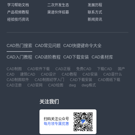
学习帮助文档
二次开发生态
发展历程
产品视频教程
渠道伙伴招募
联系方式
经验技巧资讯
新闻资讯
CAD热门搜索
CAD常见问题
CAD快捷键命令大全
CAD入门教程
CAD进阶教程
CAD下载安装
CAD素材库
CAD制图
CAD软件下载
CAD正版
免费CAD
下载CAD
国产
CAD
建筑CAD
CAD设计
CAD教程
CAD安装
CAD是什么
CAD制图软件
CAD制图初学入门
CAD下载安装
CAD图纸下载
CAD注册
CAD官网
CAD绘图
dwg
dwg格式
关注我们
扫码关注公众号
每月领专属优惠