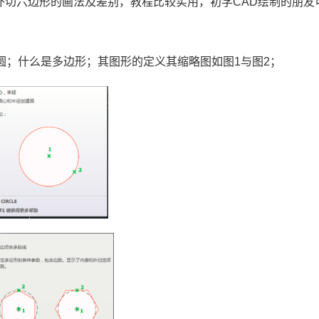
外切六边形的画法及差别，教程比较实用，初学
CAD
绘制的朋友
圆；什么是多边形；其图形的定义其缩略图如图
1
与图
2
；