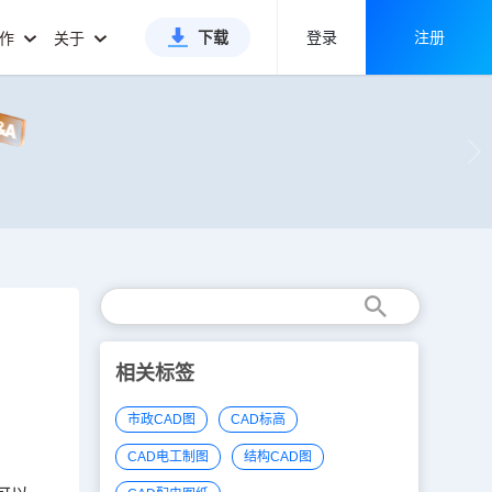
下载
登录
注册
合作
关于
相关标签
市政CAD图
CAD标高
CAD电工制图
结构CAD图