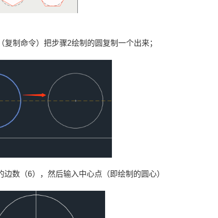
；
（复制命令）把步骤
2
绘制的圆复制一个出来；
的边数（
6
），然后输入中心点（即绘制的圆心）