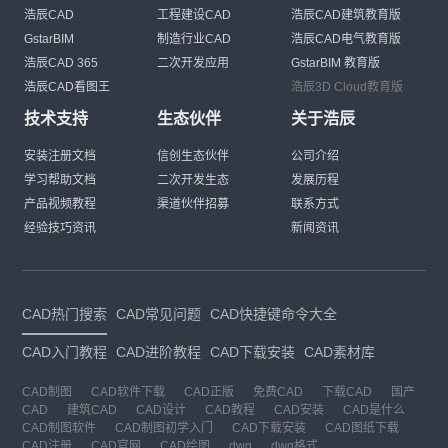
浩辰CAD
工程建设CAD
浩辰CAD建筑教育版
GstarBIM
制造行业CAD
浩辰CAD电气教育版
浩辰CAD 365
二次开发应用
GstarBIM 教育版
浩辰CAD看图王
浩辰3D Cloud教育版
技术支持
生态伙伴
关于浩辰
安装注册文档
信创生态伙伴
公司介绍
学习帮助文档
二次开发生态
发展历程
产品视频教程
渠道伙伴招募
联系方式
经验技巧资讯
新闻资讯
CAD热门搜索
CAD常见问题
CAD快捷键命令大全
CAD入门教程
CAD进阶教程
CAD下载安装
CAD素材库
CAD制图
CAD软件下载
CAD正版
免费CAD
下载CAD
国产
CAD
建筑CAD
CAD设计
CAD教程
CAD安装
CAD是什么
CAD制图软件
CAD制图初学入门
CAD下载安装
CAD图纸下载
CAD注册
CAD官网
CAD绘图
dwg
dwg格式