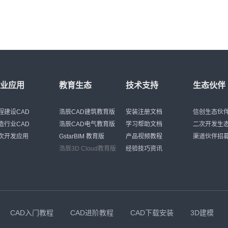
行业应用
教育生态
技术支持
生态伙伴
程建设CAD
浩辰CAD建筑教育版
安装注册文档
信创生态伙
造行业CAD
浩辰CAD电气教育版
学习帮助文档
二次开发生
次开发应用
GstarBIM 教育版
产品视频教程
渠道伙伴招
浩辰3D Cloud教育版
经验技巧资讯
CAD入门教程
CAD进阶教程
CAD下载安装
3D建模