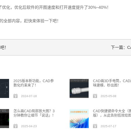
优化，优化后软件的开图速度和打开速度提升了30%~40%！
更新的全部内容，赶快来体验一下吧！
来吧！
下一篇：C
2025版本新功能，CAD参
CAD画3D手电筒，CAD
数化约束来了！
味建模、秒出图！
2024-07-18
2025-05-08
怎么画CAD局部放大图？3
CAD快捷键命令大全（
分钟教你让细节「说话」！
版），从此告别低效绘
2025-04-23
2025-07-17