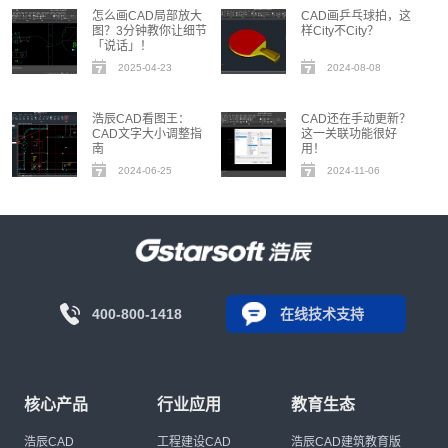
怎么画CAD局部放大
CAD画乒乓球拍，这
图？3分钟教你让细节
样City不City？
「说话」！
2025-04-23
2024-08-08
浩辰CAD看图王：
CAD还在手动更新？
CAD文字大小调整指
这一关联功能很好
南
用！
2024-06-25
2024-11-06
400-800-1418
在线技术支持
核心产品
行业应用
教育生态
浩辰CAD
工程建设CAD
浩辰CAD建筑教育版