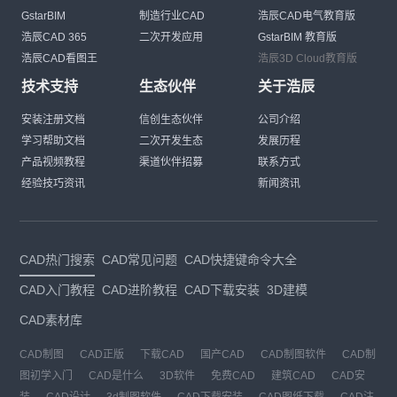
GstarBIM
制造行业CAD
浩辰CAD电气教育版
浩辰CAD 365
二次开发应用
GstarBIM 教育版
浩辰CAD看图王
浩辰3D Cloud教育版
技术支持
生态伙伴
关于浩辰
安装注册文档
信创生态伙伴
公司介绍
学习帮助文档
二次开发生态
发展历程
产品视频教程
渠道伙伴招募
联系方式
经验技巧资讯
新闻资讯
CAD热门搜索
CAD常见问题
CAD快捷键命令大全
CAD入门教程
CAD进阶教程
CAD下载安装
3D建模
CAD素材库
CAD制图
CAD正版
下载CAD
国产CAD
CAD制图软件
CAD制
图初学入门
CAD是什么
3D软件
免费CAD
建筑CAD
CAD安