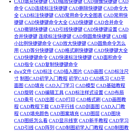
CAD填充快捷键
CAD缩放快捷键
CAD镜像快捷键
CAD
命令
CAD连续标注快捷键
CAD删除快捷键
CAD命令大
全
CAD标注快捷键
CAD常用命令大全图表
CAD常用快
捷键
CAD快捷键命令大全
CAD快捷键
CAD合并命令
CAD撤销快捷键
CAD引线快捷键
CAD快捷键设置
CAD
合并快捷键
连续标注快捷键
CAD倒圆角快捷键
CAD缩
小比例快捷键命令
CAD放大快捷键
CAD圆角命令怎么
用
CAD等分快捷键
CAD格式刷快捷键
CAD快捷键大全
CAD快捷键命令
CAD快速标注快捷键
CAD面积命令
CAD指令
CAD复制快捷键命令
dwg文件
CAD标注
CAD插入图片
CAD画图
CAD标注尺
寸
制图CAD初学入门教程
初学CAD
CAD练习
CAD平
面图
CAD填充
CAD入门学习
CAD模型
CAD基础教程
CAD旋转
CAD编辑工具
CAD标注样式设置
CAD布局
CAD乘号
CAD出图
CAD打印
CAD格式刷
CAD画图教
程
CAD教程下载
CAD平行线
CAD剖面图
CAD入门教
程
CAD填充颜色
CAD图案填充
CAD图层
CAD图块
CAD图纸怎么看
CAD显示线宽
CAD新手教程
CAD学习
CAD引线
CAD阵列
CAD制图初学入门教程
CAD制图教