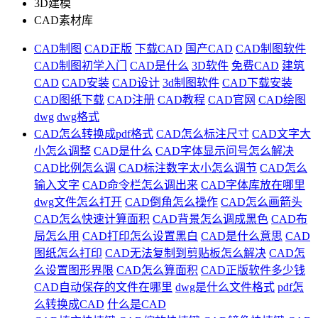
3D建模
CAD素材库
CAD制图
CAD正版
下载CAD
国产CAD
CAD制图软件
CAD制图初学入门
CAD是什么
3D软件
免费CAD
建筑
CAD
CAD安装
CAD设计
3d制图软件
CAD下载安装
CAD图纸下载
CAD注册
CAD教程
CAD官网
CAD绘图
dwg
dwg格式
CAD怎么转换成pdf格式
CAD怎么标注尺寸
CAD文字大
小怎么调整
CAD是什么
CAD字体显示问号怎么解决
CAD比例怎么调
CAD标注数字太小怎么调节
CAD怎么
输入文字
CAD命令栏怎么调出来
CAD字体库放在哪里
dwg文件怎么打开
CAD倒角怎么操作
CAD怎么画箭头
CAD怎么快速计算面积
CAD背景怎么调成黑色
CAD布
局怎么用
CAD打印怎么设置黑白
CAD是什么意思
CAD
图纸怎么打印
CAD无法复制到剪贴板怎么解决
CAD怎
么设置图形界限
CAD怎么算面积
CAD正版软件多少钱
CAD自动保存的文件在哪里
dwg是什么文件格式
pdf怎
么转换成CAD
什么是CAD