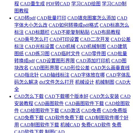
程
CAD重生成
PDF转CAD
学习CAD绘图
学习CAD制
图教程
CAD转pdf
CAD批量打印
CAD填充图案怎么添加
CAD
字体大小怎么改
CAD如何转换成pdf格式
CAD标高怎么
标注
CAD标题栏
CAD不能复制粘贴
CAD布局教程
CAD乘号怎么打
CAD打印设置
CAD二次开发
CAD公差
标注
CAD光标设置
CAD机械
CAD机械制图
CAD建筑
图纸
CAD练习图
CAD临时文件
CAD零件图
CAD批量
转换成pdf
CAD设置图形界限
CAD添加打印机
CAD图
块改名
CAD图形界限
CAD形位公差
CAD怎么画垂直线
CAD指北针
CAD轴线标注
CAD字体放在哪
CAD字体乱
码怎么解决
dxf文件怎么打开
机械设计
机械制图
CAD大
全
CAD怎么下载
CAD下载哪个版本好
CAD怎么安装
CAD
安装教程
CAD画图软件
CAD画图软件下载
CAD绘图软
件
CAD绘图软件下载
CAD激活
CAD免费
CAD免费版
CAD免费下载
CAD软件免费下载
CAD制图软件哪个好
用
CAD制图软件下载
机械CAD
免费CAD软件
免费
CAD软件下载
制图CAD