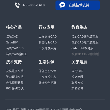
400-800-1418
在线技术支持
核心产品
行业应用
教育生态
浩辰CAD
工程建设CAD
浩辰CAD建筑教育版
GstarBIM
制造行业CAD
浩辰CAD电气教育版
浩辰CAD 365
二次开发应用
GstarBIM 教育版
浩辰CAD看图王
浩辰3D Cloud教育版
技术支持
生态伙伴
关于浩辰
安装注册文档
信创生态伙伴
公司介绍
学习帮助文档
二次开发生态
发展历程
产品视频教程
渠道伙伴招募
联系方式
经验技巧资讯
新闻资讯
CAD热门搜索
CAD常见问题
CAD快捷键命令大全