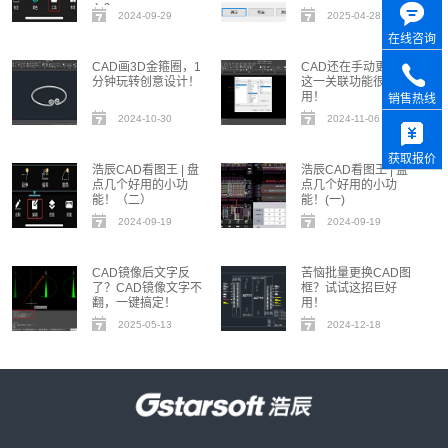
入？
2024-09-29
2025-04-28
在线咨询
CAD画3D金箍圈，1
CAD还在手动更新？
分钟玩转创意设计！
这一关联功能很好
用！
销售热线
2024-10-30
2024-11-06
获取报价
浩辰CAD看图王 | 盘
浩辰CAD看图王 | 盘
点几个好用的小功
点几个好用的小功
能！（二）
能！(一)
2024-09-19
2024-09-19
CAD镜像后文字反
苦恼批量更换CAD图
了？CAD镜像文字不
框？试试这招巨好
翻，一键搞定！
用！
2025-05-13
2024-12-18