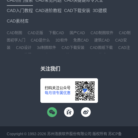
CAD入门教程
CAD进阶教程
CAD下载安装
3D建模
CAD素材库
CAD制图
CAD正版
下载CAD
国产CAD
CAD制图软件
CAD制
图初学入门
CAD是什么
3D软件
免费CAD
建筑CAD
CAD安
装
CAD设计
3d制图软件
CAD下载安装
CAD图纸下载
CAD注
册
CAD教程
CAD官网
CAD绘图
dwg
dwg格式
关注我们
扫码关注公众号
每月领专属优惠
Copyright © 1992-
2026
苏州浩辰软件股份有限公司 版权所有
苏ICP备