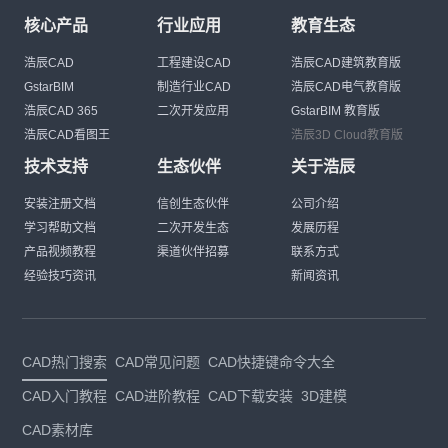
核心产品
行业应用
教育生态
浩辰CAD
工程建设CAD
浩辰CAD建筑教育版
GstarBIM
制造行业CAD
浩辰CAD电气教育版
浩辰CAD 365
二次开发应用
GstarBIM 教育版
浩辰CAD看图王
浩辰3D Cloud教育版
技术支持
生态伙伴
关于浩辰
安装注册文档
信创生态伙伴
公司介绍
学习帮助文档
二次开发生态
发展历程
产品视频教程
渠道伙伴招募
联系方式
经验技巧资讯
新闻资讯
CAD热门搜索
CAD常见问题
CAD快捷键命令大全
CAD入门教程
CAD进阶教程
CAD下载安装
3D建模
CAD素材库