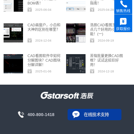
BOM表！
指南！
2025-06-04
2025-04-28
销售热线
CAD画窗户，小白和
浩辰CAD看图王 | 盘
获取报价
大神的区别在哪里？
点几个好用的小功
能！(一)
2024-12-04
2024-09-19
CAD看图软件中如何
苦恼批量更换CAD图
分解图块？CAD图块
框？试试这招巨好
分解详解！
用！
2025-01-06
2024-12-18
400-800-1418
在线技术支持