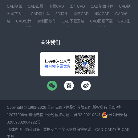
CAD制图
CAD正版
下载CAD
国产CAD
CAD制图软件
CAD制
图初学入门
CAD是什么
3D软件
免费CAD
建筑CAD
CAD安
装
CAD设计
3d制图软件
CAD下载安装
CAD图纸下载
CAD注
册
CAD教程
CAD官网
CAD绘图
dwg
dwg格式
关注我们
扫码关注公众号
每月领专属优惠
Copyright © 1992-
2026
苏州浩辰软件股份有限公司 版权所有
苏ICP备
12077906号
增值电信业务经营许可证：
苏B2-20210241
苏公网安备
32059002004222号
法律声明
·
隐私政策
·
数据安全与个人信息保护承诺
|
CAD
CAD软件
CAD
下载