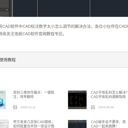
辰CAD软件中CAD标注数字太小怎么调节的解决办法，各位小伙伴在CA
持续关注浩辰CAD软件官网教程专区。
能使用教程
告别三维协作痛点：一键批
CAD字体乱码怎么解决
注，效率翻倍
CAD字体乱码速解指南
2025-12-11
2025-06-09
甲方发来几百张CAD图纸，
CAD版年会不要停，用
如何批量合并到一张设计图
CAD一起来跳舞！