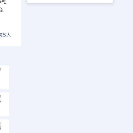
多相
免
何放大
尺
尺
方
度
换