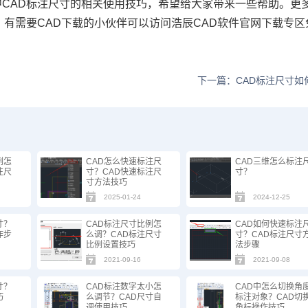
中CAD标注尺寸的相关使用技巧，希望给大家带来一些帮助。更
，有需要CAD下载的小伙伴可以访问浩辰CAD软件官网下载专区
下一篇：CAD标注尺寸如
例怎
CAD怎么快速标注尺
CAD三维怎么标注
注尺
寸？CAD快速标注尺
寸？
寸方法技巧
2025-01-24
2024-12-25
寸？
CAD标注尺寸比例怎
CAD如何快速标注
作步
么调？CAD标注尺寸
寸？CAD标注尺寸
比例设置技巧
法步骤
2021-09-16
2021-09-08
寸？
CAD标注数字太小怎
CAD中怎么切换角
巧
么调节？CAD尺寸自
标注对象？CAD切
调使用技巧
角标操作技巧